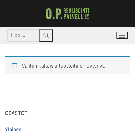
Hyppää
sisältöön
Hae:
Valitun kaltaisia tuotteita ei löytynyt.
OSASTOT
Yleinen