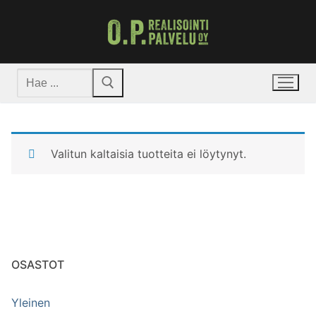
Hyppää
sisältöön
Hae:
Valitun kaltaisia tuotteita ei löytynyt.
OSASTOT
Yleinen