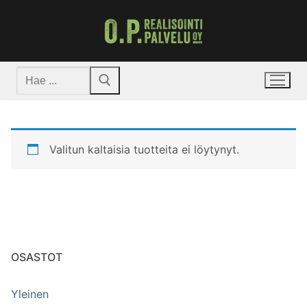
Hyppää
sisältöön
Hae:
Valitun kaltaisia tuotteita ei löytynyt.
OSASTOT
Yleinen