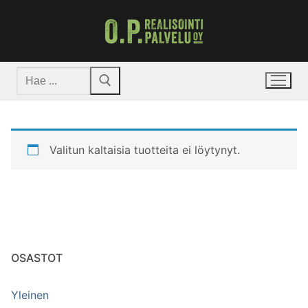
Hyppää
sisältöön
Hae:
Valitun kaltaisia tuotteita ei löytynyt.
OSASTOT
Yleinen