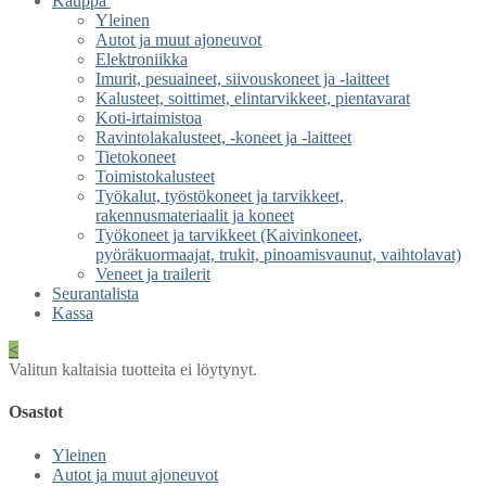
Kauppa
Yleinen
Autot ja muut ajoneuvot
Elektroniikka
Imurit, pesuaineet, siivouskoneet ja -laitteet
Kalusteet, soittimet, elintarvikkeet, pientavarat
Koti-irtaimistoa
Ravintolakalusteet, -koneet ja -laitteet
Tietokoneet
Toimistokalusteet
Työkalut, työstökoneet ja tarvikkeet,
rakennusmateriaalit ja koneet
Työkoneet ja tarvikkeet (Kaivinkoneet,
pyöräkuormaajat, trukit, pinoamisvaunut, vaihtolavat)
Veneet ja trailerit
Seurantalista
Kassa
<
Valitun kaltaisia tuotteita ei löytynyt.
Osastot
Yleinen
Autot ja muut ajoneuvot