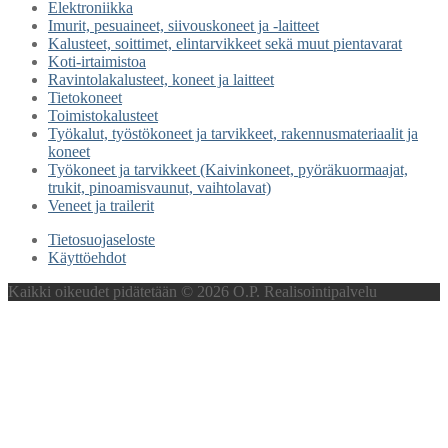
Elektroniikka
Imurit, pesuaineet, siivouskoneet ja -laitteet
Kalusteet, soittimet, elintarvikkeet sekä muut pientavarat
Koti-irtaimistoa
Ravintolakalusteet, koneet ja laitteet
Tietokoneet
Toimistokalusteet
Työkalut, työstökoneet ja tarvikkeet, rakennusmateriaalit ja
koneet
Työkoneet ja tarvikkeet (Kaivinkoneet, pyöräkuormaajat,
trukit, pinoamisvaunut, vaihtolavat)
Veneet ja trailerit
Tietosuojaseloste
Käyttöehdot
Kaikki oikeudet pidätetään © 2026 O.P. Realisointipalvelu