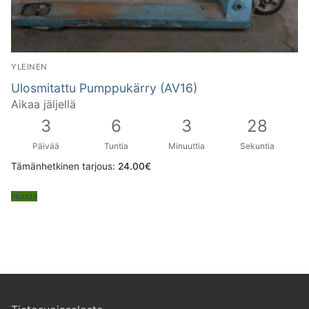
YLEINEN
Ulosmitattu Pumppukärry (AV16)
Aikaa jäljellä
3
6
3
27
Päivää
Tuntia
Minuuttia
Sekuntia
Tämänhetkinen tarjous:
24.00
€
Huuda