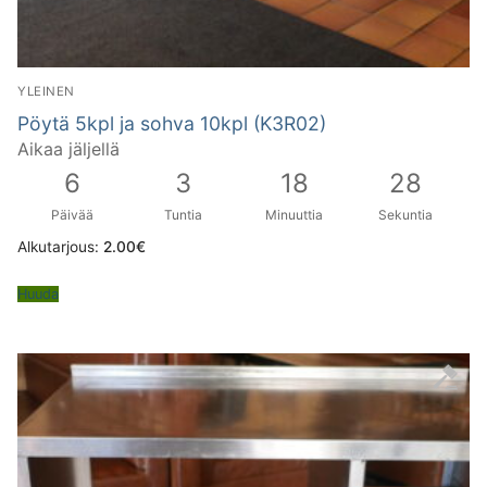
YLEINEN
Pöytä 5kpl ja sohva 10kpl (K3R02)
Aikaa jäljellä
6
3
18
27
Päivää
Tuntia
Minuuttia
Sekuntia
Alkutarjous:
2.00
€
Huuda