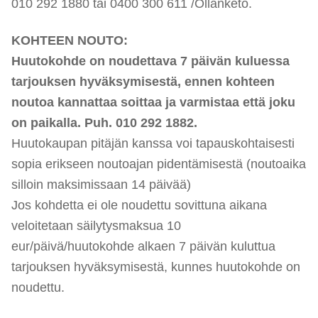
010 292 1880 tai 0400 300 611 /Ollanketo.
KOHTEEN NOUTO:
Huutokohde on noudettava 7 päivän kuluessa
tarjouksen hyväksymisestä, ennen kohteen
noutoa kannattaa soittaa ja varmistaa että joku
on paikalla. Puh. 010 292 1882.
Huutokaupan pitäjän kanssa voi tapauskohtaisesti
sopia erikseen noutoajan pidentämisestä (noutoaika
silloin maksimissaan 14 päivää)
Jos kohdetta ei ole noudettu sovittuna aikana
veloitetaan säilytysmaksua 10
eur/päivä/huutokohde alkaen 7 päivän kuluttua
tarjouksen hyväksymisestä, kunnes huutokohde on
noudettu.