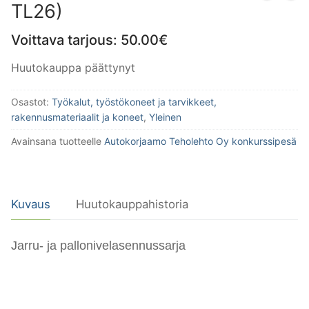
TL26)
Voittava tarjous:
50.00
€
Huutokauppa päättynyt
Osastot:
Työkalut, työstökoneet ja tarvikkeet,
rakennusmateriaalit ja koneet
,
Yleinen
Avainsana tuotteelle
Autokorjaamo Teholehto Oy konkurssipesä
Kuvaus
Huutokauppahistoria
Jarru- ja pallonivelasennussarja