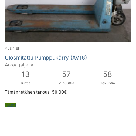
YLEINEN
Ulosmitattu Pumppukärry (AV16)
Aikaa jäljellä
13
57
57
Tuntia
Minuuttia
Sekuntia
Tämänhetkinen tarjous:
50.00
€
Huuda