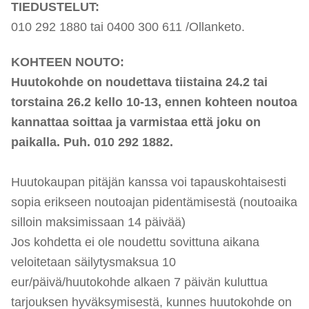
TIEDUSTELUT:
010 292 1880 tai 0400 300 611 /Ollanketo.
KOHTEEN NOUTO:
Huutokohde on noudettava
tiistaina 24.2 tai
torstaina 26.2 kello 10-13
, ennen kohteen noutoa
kannattaa soittaa ja varmistaa että joku on
paikalla. Puh. 010 292 1882.
Huutokaupan pitäjän kanssa voi tapauskohtaisesti
sopia erikseen noutoajan pidentämisestä (noutoaika
si
lloi
n maksimissaan 14 päivää)
Jos kohdetta ei ole noudettu sovittuna aikana
veloitetaan säilytysmaksua 10
eur/päivä/huutokohde alkaen 7 päivän kuluttua
tarjouksen hyväksymisestä, kunnes huutokohde on