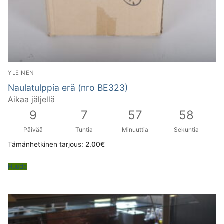
YLEINEN
Naulatulppia erä (nro BE323)
Aikaa jäljellä
9
7
57
57
Päivää
Tuntia
Minuuttia
Sekuntia
Tämänhetkinen tarjous:
2.00
€
Huuda