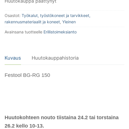
Huutokauppa päättynyt
Osastot:
Työkalut, työstökoneet ja tarvikkeet,
rakennusmateriaalit ja koneet
,
Yleinen
Avainsana tuotteelle
Erillistoimeksianto
Kuvaus
Huutokauppahistoria
Festool BG-RG 150
Huutoko
hteen nouto tiistaina 24.2 tai torstaina
26.2 kello 10-13.