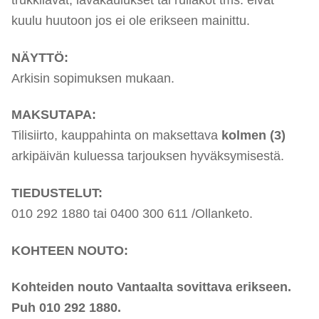
trukkilavat, lavakaulukset tai rullakot tms. eivät
kuulu huutoon jos ei ole erikseen mainittu.
NÄYTTÖ:
Arkisin sopimuksen mukaan.
MAKSUTAPA:
Tilisiirto, kauppahinta on maksettava
kolmen (3)
arkipäivän kuluessa tarjouksen hyväksymisestä.
TIEDUSTELUT:
010 292 1880 tai 0400 300 611 /Ollanketo.
KOHTEEN NOUTO:
Kohteiden nouto Vantaalta
sovittava erikseen.
Puh 010 292 1880.