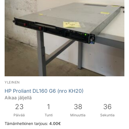
YLEINEN
HP Proliant DL160 G6 (nro KH20)
Aikaa jäljellä
23
1
38
36
Päivää
Tunti
Minuuttia
Sekuntia
Tämänhetkinen tarjous:
4.00
€