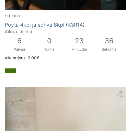
YLEINEN
Pöytä 4kpl ja sohva 8kpl (K3R14)
Aikaa jäljellä
6
0
23
36
Päivää
Tuntia
Minuuttia
Sekuntia
Alkutarjous:
2.00
€
Huuda