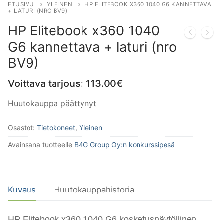
ETUSIVU
YLEINEN
HP ELITEBOOK X360 1040 G6 KANNETTAVA
+ LATURI (NRO BV9)
HP Elitebook x360 1040
G6 kannettava + laturi (nro
BV9)
Voittava tarjous:
113.00
€
Huutokauppa päättynyt
Osastot:
Tietokoneet
,
Yleinen
Avainsana tuotteelle
B4G Group Oy:n konkurssipesä
Kuvaus
Huutokauppahistoria
HP Elitebook x360 1040 G6 kosketusnäytöllinen