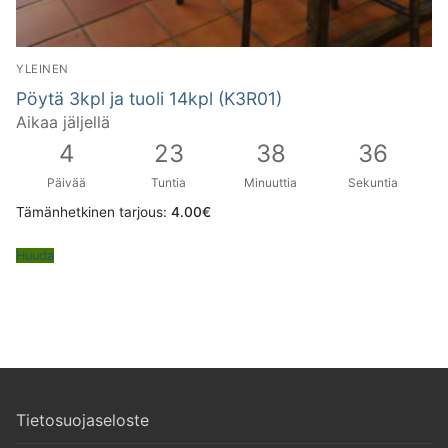
YLEINEN
Pöytä 3kpl ja tuoli 14kpl (K3R01)
Aikaa jäljellä
4
23
38
36
Päivää
Tuntia
Minuuttia
Sekuntia
Tämänhetkinen tarjous:
4.00
€
Huuda
Tietosuojaseloste