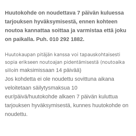
Huutokohde on noudettava 7 päivän kuluessa
tarjouksen hyväksymisestä, ennen kohteen
noutoa kannattaa soittaa ja varmistaa että joku
on paikalla. Puh. 010 292 1882.
Huutokaupan pitäjän kanssa voi tapauskohtaisesti
sopia erikseen noutoajan pidentämisestä (noutoaika
sillo
i
n maksimissaan 14 päivää)
Jos kohdetta ei ole noudettu sovittuna aikana
veloitetaan säilytysmaksua 10
eur/päivä/huutokohde alkaen 7 päivän kuluttua
tarjouksen hyväksymisestä, kunnes huutokohde on
noudettu.