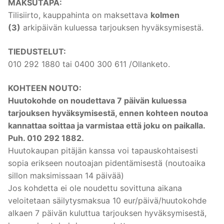
MAKSUTAPA:
Tilisiirto, kauppahinta on maksettava
kolmen
(3)
arkipäivän kuluessa tarjouksen hyväksymisestä.
TIEDUSTELUT:
010 292 1880 tai 0400 300 611 /Ollanketo.
KOHTEEN NOUTO:
Huutokohde on noudettava 7 päivän kuluessa
tarjouksen hyväksymisestä, ennen kohteen noutoa
kannattaa soittaa ja varmistaa että joku on paikalla.
Puh. 010 292 1882.
Huutokaupan pitäjän kanssa voi tapauskohtaisesti
sopia erikseen noutoajan pidentämisestä (noutoaika
sillon maksimissaan 14 päivää)
Jos kohdetta ei ole noudettu sovittuna aikana
veloitetaan säilytysmaksua 10 eur/päivä/huutokohde
alkaen 7 päivän kuluttua tarjouksen hyväksymisestä,