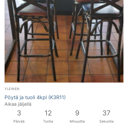
YLEINEN
Pöytä ja tuoli 4kpl (K3R11)
Aikaa jäljellä
3
12
9
36
Päivää
Tuntia
Minuuttia
Sekuntia