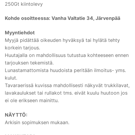
250Gt kiintolevy
Kohde osoitteessa: Vanha Valtatie 34, Järvenpää
Myyntiehdot
Myyjä pidättää oikeuden hyväksyä tai hylätä tehty
korkein tarjous.
Huutajalla on mahdollisuus tutustua kohteeseen ennen
tarjouksen tekemistä.
Lunastamattomista huudoista peritään ilmoitus- yms.
kulut.
Tavaraerissä kuvissa mahdollisesti näkyvät trukkilavat,
lavakaulukset tai rullakot tms. eivät kuulu huutoon jos
ei ole erikseen mainittu.
NÄYTTÖ:
Arkisin sopimuksen mukaan.