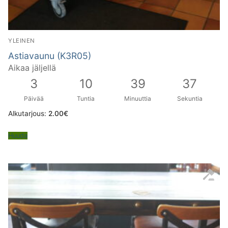
YLEINEN
Astiavaunu (K3R05)
Aikaa jäljellä
3
10
39
36
Päivää
Tuntia
Minuuttia
Sekuntia
Alkutarjous:
2.00
€
Huuda