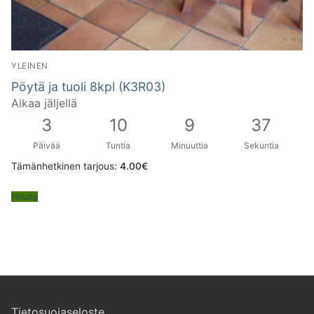
YLEINEN
Pöytä ja tuoli 8kpl (K3R03)
Aikaa jäljellä
3
10
9
36
Päivää
Tuntia
Minuuttia
Sekuntia
Tämänhetkinen tarjous:
4.00
€
Huuda
Tietosuojaseloste