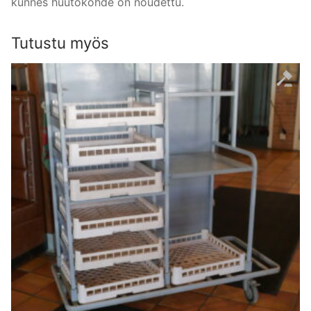
kunnes huutokohde on noudettu.
Tutustu myös