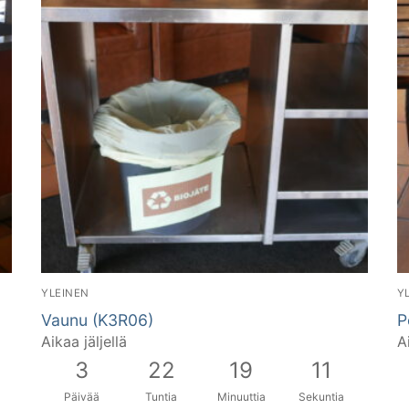
YLEINEN
Y
Vaunu (K3R06)
P
Aikaa jäljellä
A
3
22
19
11
Päivää
Tuntia
Minuuttia
Sekuntia