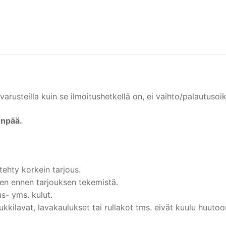
rusteilla kuin se ilmoitushetkellä on, ei vaihto/palautusoik
enpää.
ehty korkein tarjous.
en ennen tarjouksen tekemistä.
s- yms. kulut.
kkilavat, lavakaulukset tai rullakot tms. eivät kuulu huutoon