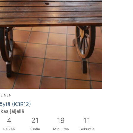
LEINEN
öytä (K3R12)
ikaa jäljellä
4
21
19
11
Päivää
Tuntia
Minuuttia
Sekuntia