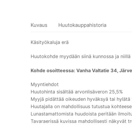
Kuvaus
Huutokauppahistoria
Käsityökaluja erä
Huutokohde myydään siinä kunnossa ja niillä va
Kohde osoitteessa: Vanha Valtatie 34, Järv
Myyntiehdot
Huutohinta sisältää arvonlisäveron 25,5%
Myyjä pidättää oikeuden hyväksyä tai hylätä t
Huutajalla on mahdollisuus tutustua kohteese
Lunastamattomista huudoista peritään ilmoitu
Tavaraerissä kuvissa mahdollisesti näkyvät tru