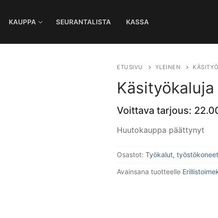
KAUPPA
SEURANTALISTA
KASSA
Ha
ETUSIVU
YLEINEN
KÄSITYÖ
Käsityökaluja
Voittava tarjous:
22.0
Huutokauppa päättynyt
Osastot:
Työkalut, työstökoneet
Avainsana tuotteelle
Erillistoime