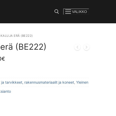
VALIKKO
e:
KALUJA ERÄ (BE222)
 erä (BE222)
0
€
 ja tarvikkeet, rakennusmateriaalit ja koneet
,
Yleinen
ksianto