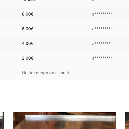
8.00
€
a********r
6.00
€
a********r
4.00
€
a********r
2.00
€
a********r
Huutokauppa on alkanut