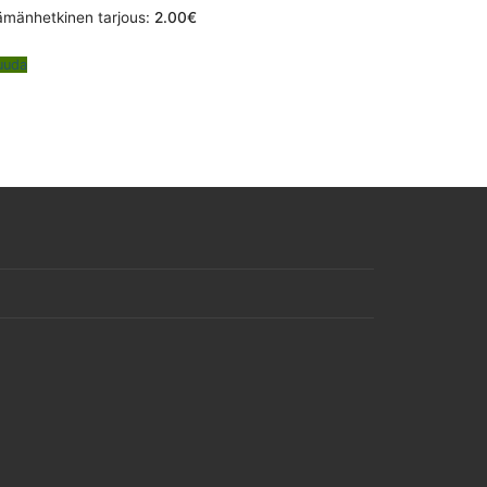
ämänhetkinen tarjous:
2.00
€
uuda