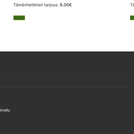
Tämänhetkinen tarjous:
6.00
€
T
Huuda
H
lvelu