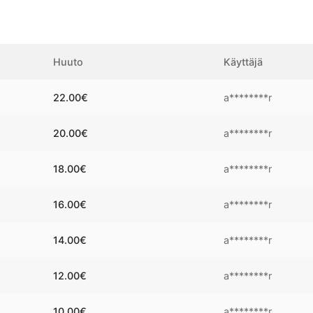
Huuto
Käyttäjä
22.00
€
a********r
20.00
€
a********r
18.00
€
a********r
16.00
€
a********r
14.00
€
a********r
12.00
€
a********r
10.00
€
a********r