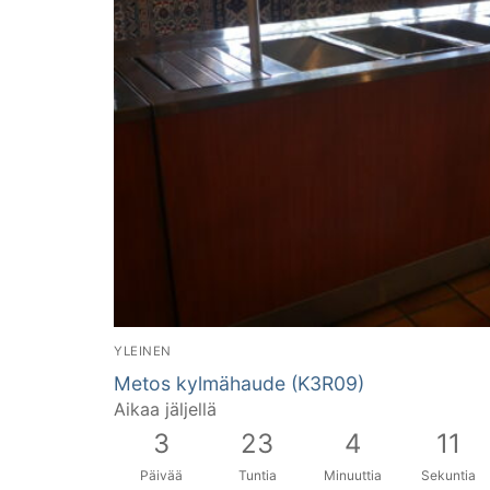
YLEINEN
Metos kylmähaude (K3R09)
Aikaa jäljellä
3
23
4
11
Päivää
Tuntia
Minuuttia
Sekuntia