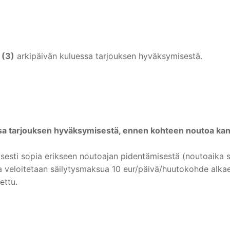
 (3)
arkipäivän kuluessa tarjouksen hyväksymisestä.
 tarjouksen hyväksymisestä, ennen kohteen noutoa kannat
esti sopia erikseen noutoajan pidentämisestä (noutoaika s
a veloitetaan säilytysmaksua 10 eur/päivä/huutokohde alkae
ettu.