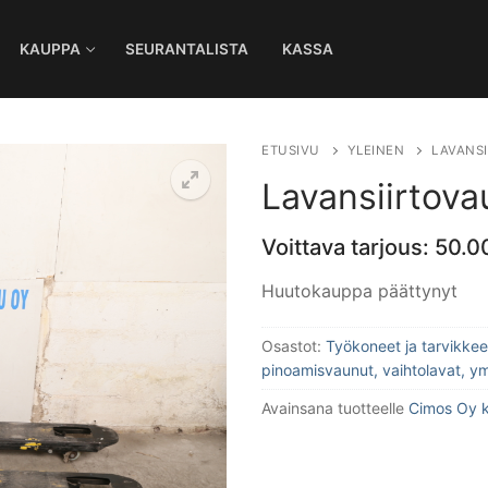
KAUPPA
SEURANTALISTA
KASSA
Ha
ETUSIVU
YLEINEN
LAVANSI
Lavansiirtova
Voittava tarjous:
50.0
Huutokauppa päättynyt
Osastot:
Työkoneet ja tarvikkee
pinoamisvaunut, vaihtolavat, y
Avainsana tuotteelle
Cimos Oy 