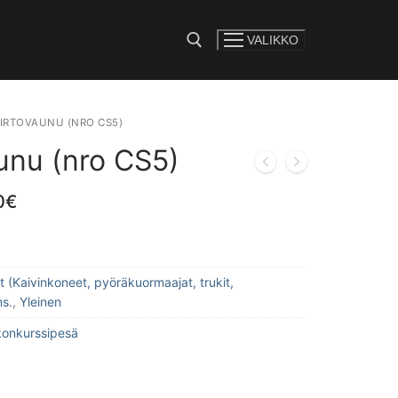
VALIKKO
e:
IRTOVAUNU (NRO CS5)
unu (nro CS5)
0
€
t (Kaivinkoneet, pyöräkuormaajat, trukit,
ms.
,
Yleinen
konkurssipesä