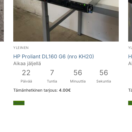
YLEINEN
Y
HP Proliant DL160 G6 (nro KH20)
H
Aikaa jäljellä
A
22
7
56
55
Päivää
Tuntia
Minuuttia
Sekuntia
Tämänhetkinen tarjous:
4.00
€
T
Huuda
H