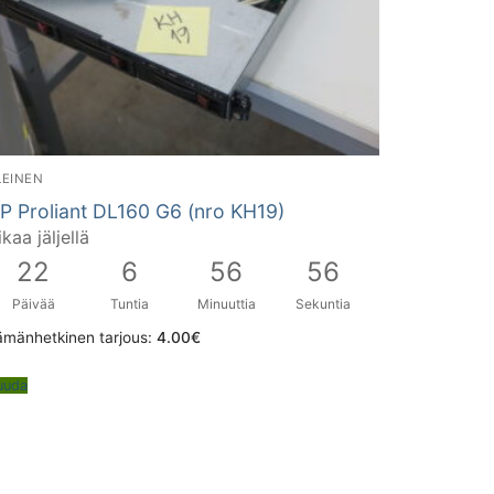
LEINEN
P Proliant DL160 G6 (nro KH19)
ikaa jäljellä
22
6
56
55
Päivää
Tuntia
Minuuttia
Sekuntia
ämänhetkinen tarjous:
4.00
€
uuda