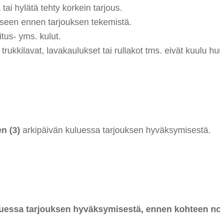
ai hylätä tehty korkein tarjous.
eseen ennen tarjouksen tekemistä.
tus- yms. kulut.
rukkilavat, lavakaulukset tai rullakot tms. eivät kuulu hu
n (3)
arkipäivän kuluessa tarjouksen hyväksymisestä.
essa tarjouksen hyväksymisestä, ennen kohteen nout