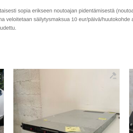
aisesti sopia erikseen noutoajan pidentämisestä (noutoa
ana veloitetaan säilytysmaksua 10 eur/päivä/huutokohde 
udettu.