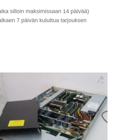
ika si
lloi
n maksimissaan 14 päivää)
alkaen 7 päivän kuluttua tarjouksen