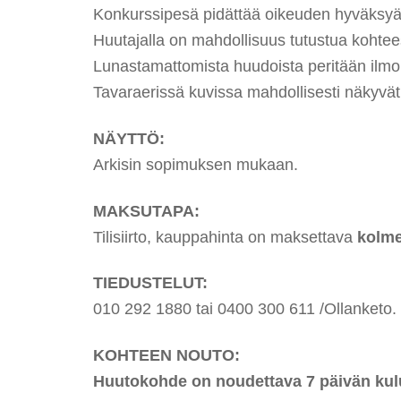
Konkurssipesä pidättää oikeuden hyväksyä t
Huutajalla on mahdollisuus tutustua kohte
Lunastamattomista huudoista peritään ilmoi
Tavaraerissä kuvissa mahdollisesti näkyvät t
NÄYTTÖ:
Arkisin sopimuksen mukaan.
MAKSUTAPA:
Tilisiirto, kauppahinta on maksettava
kolme
TIEDUSTELUT:
010 292 1880 tai 0400 300 611 /Ollanketo.
KOHTEEN NOUTO:
Huutokohde on noudettava 7 päivän kulu