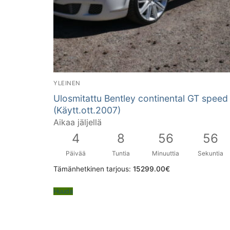
YLEINEN
Ulosmitattu Bentley continental GT speed
(Käytt.ott.2007)
Aikaa jäljellä
4
8
56
55
Päivää
Tuntia
Minuuttia
Sekuntia
Tämänhetkinen tarjous:
15299.00
€
Huuda