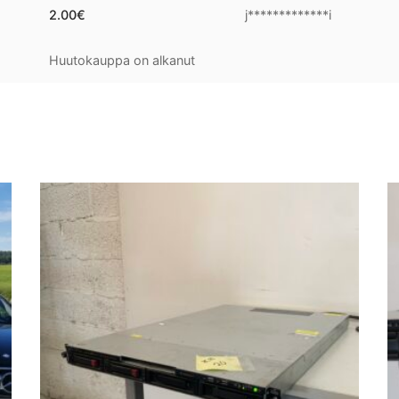
2.00
€
j*************i
Huutokauppa on alkanut