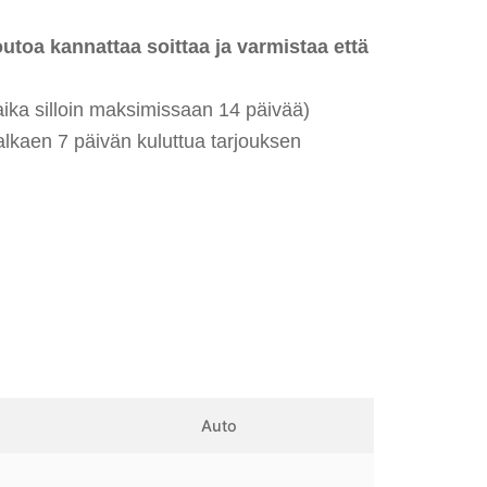
oa kannattaa soittaa ja varmistaa että
ka sillo
i
n maksimissaan 14 päivää)
alkaen 7 päivän kuluttua tarjouksen
Auto