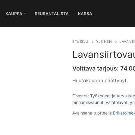
KAUPPA
SEURANTALISTA
KASSA
Ha
ETUSIVU
YLEINEN
LAVANSI
Lavansiirtova
Voittava tarjous:
74.0
Huutokauppa päättynyt
Osastot:
Työkoneet ja tarvikkee
pinoamisvaunut, vaihtolavat, y
Avainsana tuotteelle
Erillistoime