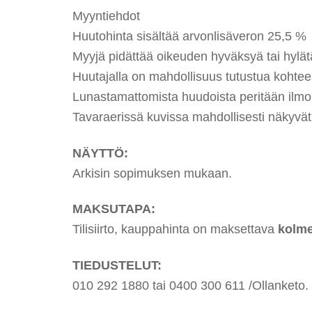
Myyntiehdot
Huutohinta sisältää arvonlisäveron 25,5 %
Myyjä pidättää oikeuden hyväksyä tai hylätä
Huutajalla on mahdollisuus tutustua kohte
Lunastamattomista huudoista peritään ilmoi
Tavaraerissä kuvissa mahdollisesti näkyvät t
NÄYTTÖ:
Arkisin sopimuksen mukaan.
MAKSUTAPA:
Tilisiirto, kauppahinta on maksettava
kolme
TIEDUSTELUT:
010 292 1880 tai 0400 300 611 /Ollanketo.