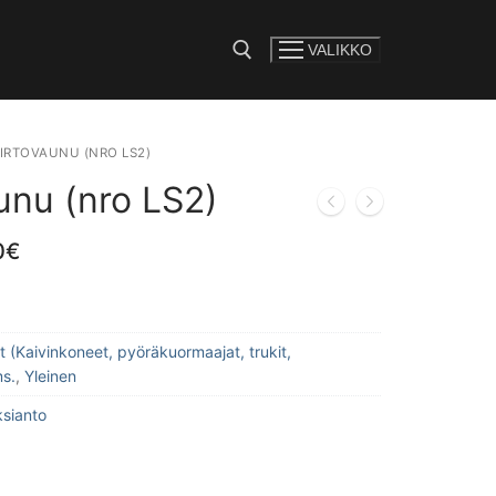
VALIKKO
e:
IRTOVAUNU (NRO LS2)
unu (nro LS2)
0
€
t (Kaivinkoneet, pyöräkuormaajat, trukit,
ms.
,
Yleinen
ksianto