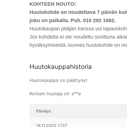
KOHTEEN NOUTO:
Huutokohde on noudettava 7 päivän kulu
joku on paikalla. Puh. 010 292 1882.
Huutokaupan pitäjän kanssa voi tapauskohta
Jos kohdetta ei ole noudettu sovittuna aik
hyväksymisestä, kunnes huutokohde on no
Huutokauppahistoria
Huutokauppa on päättynyt
Korkein huutaja oli:
s**e
Päiväys
19.11.2025 17.57