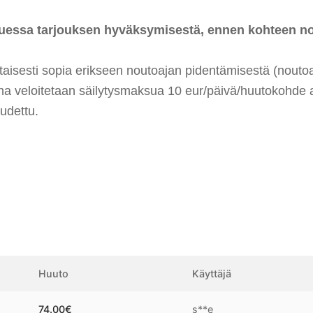
essa tarjouksen hyväksymisestä, ennen kohteen nout
isesti sopia erikseen noutoajan pidentämisestä (noutoai
ana veloitetaan säilytysmaksua 10 eur/päivä/huutokohde 
udettu.
Huuto
Käyttäjä
74.00
€
s**e