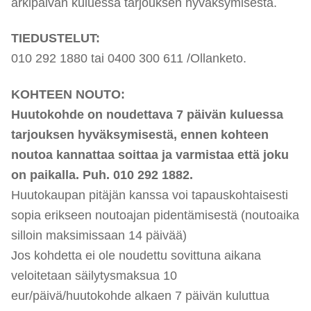
arkipäivän kuluessa tarjouksen hyväksymisestä.
TIEDUSTELUT:
010 292 1880 tai 0400 300 611 /Ollanketo.
KOHTEEN NOUTO:
Huutokohde on noudettava 7 päivän kuluessa
tarjouksen hyväksymisestä, ennen kohteen
noutoa kannattaa soittaa ja varmistaa että joku
on paikalla. Puh. 010 292 1882.
Huutokaupan pitäjän kanssa voi tapauskohtaisesti
sopia erikseen noutoajan pidentämisestä (noutoaika
sillo
i
n maksimissaan 14 päivää)
Jos kohdetta ei ole noudettu sovittuna aikana
veloitetaan säilytysmaksua 10
eur/päivä/huutokohde alkaen 7 päivän kuluttua