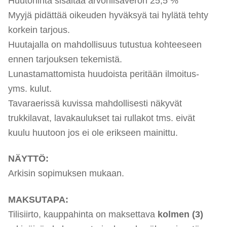
Huutohinta sisältää arvonlisäveron 25,5 %
Myyjä pidättää oikeuden hyväksyä tai hylätä tehty
korkein tarjous.
Huutajalla on mahdollisuus tutustua kohteeseen
ennen tarjouksen tekemistä.
Lunastamattomista huudoista peritään ilmoitus-
yms. kulut.
Tavaraerissä kuvissa mahdollisesti näkyvät
trukkilavat, lavakaulukset tai rullakot tms. eivät
kuulu huutoon jos ei ole erikseen mainittu.
NÄYTTÖ:
Arkisin sopimuksen mukaan.
MAKSUTAPA:
Tilisiirto, kauppahinta on maksettava
kolmen (3)