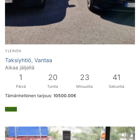
YLEINEN
Taksiyhtiö, Vantaa
Aikaa jäljellä
1
20
23
40
Päivä
Tuntia
Minuuttia
Sekuntia
Tämänhetkinen tarjous:
10500.00
€
Huuda