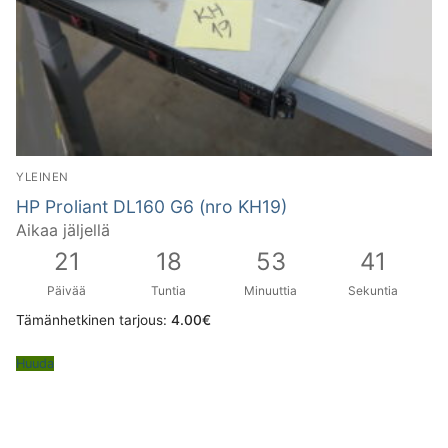
YLEINEN
HP Proliant DL160 G6 (nro KH19)
Aikaa jäljellä
21
18
53
40
Päivää
Tuntia
Minuuttia
Sekuntia
Tämänhetkinen tarjous:
4.00
€
Huuda