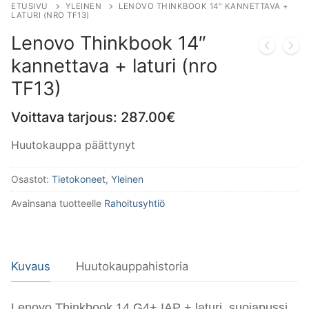
ETUSIVU
YLEINEN
LENOVO THINKBOOK 14″ KANNETTAVA +
LATURI (NRO TF13)
Lenovo Thinkbook 14″
kannettava + laturi (nro
TF13)
Voittava tarjous:
287.00
€
Huutokauppa päättynyt
Osastot:
Tietokoneet
,
Yleinen
Avainsana tuotteelle
Rahoitusyhtiö
Kuvaus
Huutokauppahistoria
Lenovo Thinkbook 14 G4+ IAP + laturi, suojapussi