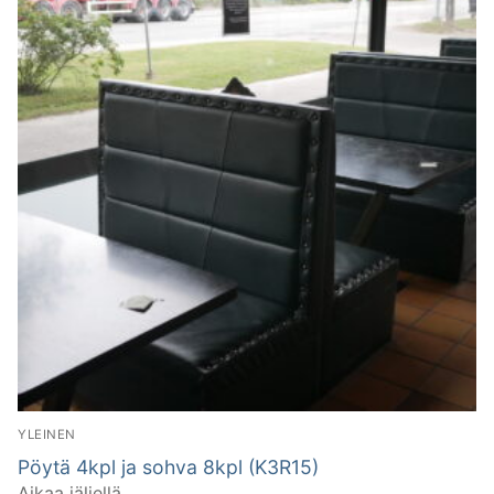
YLEINEN
Pöytä 4kpl ja sohva 8kpl (K3R15)
Aikaa jäljellä