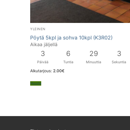
YLEINEN
Pöytä 5kpl ja sohva 10kpl (K3R02)
Aikaa jäljellä
3
6
29
2
Päivää
Tuntia
Minuuttia
Sekuntia
Alkutarjous:
2.00
€
Huuda