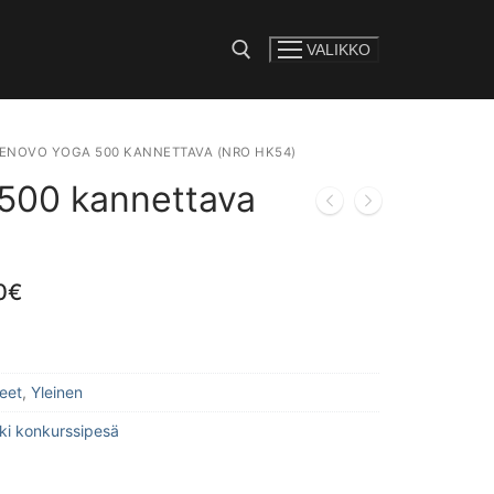
VALIKKO
e:
ENOVO YOGA 500 KANNETTAVA (NRO HK54)
500 kannettava
0
€
eet
,
Yleinen
kki konkurssipesä