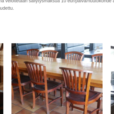
ana veloitetaan säilytysmaksua 10 eur/päivä/huutokohde 
udettu.