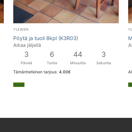
YLEINEN
Y
Pöytä ja tuoli 8kpl (K3R03)
M
Aikaa jäljellä
A
3
6
44
2
Päivää
Tuntia
Minuuttia
Sekuntia
Tämänhetkinen tarjous:
4.00
€
Al
Huuda
H