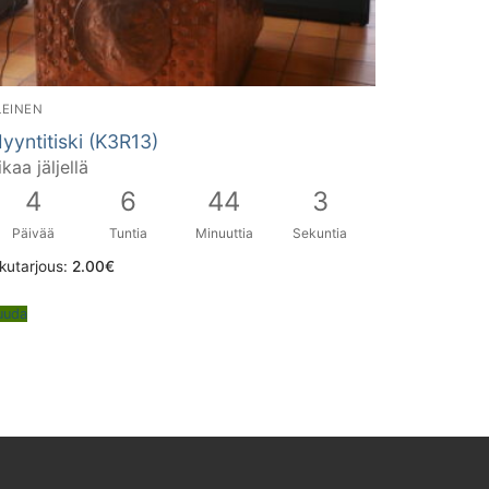
LEINEN
yyntitiski (K3R13)
ikaa jäljellä
4
6
44
2
Päivää
Tuntia
Minuuttia
Sekuntia
kutarjous:
2.00
€
uuda