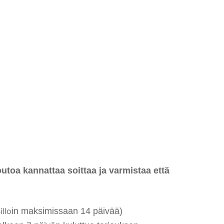
oa kannattaa soittaa ja varmistaa että
llo
i
n maksimissaan 14 päivää)