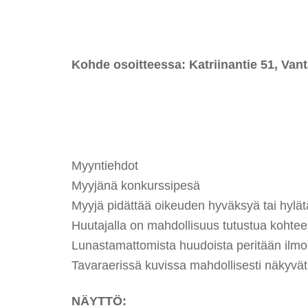
Kohde osoitteessa:
Katriinantie 51, Vant
Myyntiehdot
Myyjänä konkurssipesä
Myyjä pidättää oikeuden hyväksyä tai hylätä
Huutajalla on mahdollisuus tutustua kohte
Lunastamattomista huudoista peritään ilmoi
Tavaraerissä kuvissa mahdollisesti näkyvät t
NÄYTTÖ: