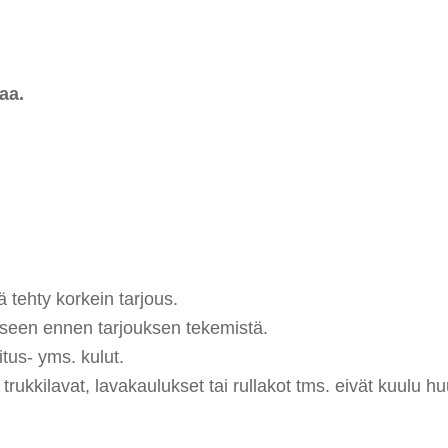
aa.
 tehty korkein tarjous.
eseen ennen tarjouksen tekemistä.
tus- yms. kulut.
rukkilavat, lavakaulukset tai rullakot tms. eivät kuulu hu