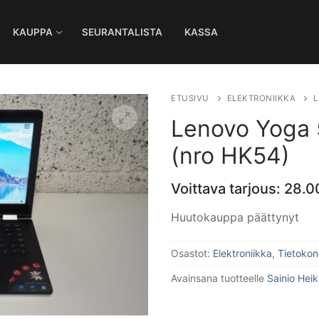
KAUPPA
SEURANTALISTA
KASSA
Ha
ETUSIVU
ELEKTRONIIKKA
L
Lenovo Yoga 
(nro HK54)
Voittava tarjous:
28.0
Huutokauppa päättynyt
Osastot:
Elektroniikka
,
Tietokon
Avainsana tuotteelle
Sainio Hei