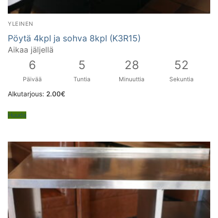
YLEINEN
Pöytä 4kpl ja sohva 8kpl (K3R15)
Aikaa jäljellä
6
5
28
51
Päivää
Tuntia
Minuuttia
Sekuntia
Alkutarjous:
2.00
€
Huuda