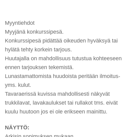
Myyntiehdot
Myyjänä konkurssipesä.
Konkurssipesä pidättää oikeuden hyväksyä tai
hylätä tehty korkein tarjous.
Huutajalla on mahdollisuus tutustua kohteeseen
ennen tarjouksen tekemistä.
Lunastamattomista huudoista peritään ilmoitus-
yms. kulut.
Tavaraerissä kuvissa mahdollisesti näkyvät
trukkilavat, lavakaulukset tai rullakot tms. eivät
kuulu huutoon jos ei ole erikseen mainittu.
NÄYTTÖ:
Arkisin sopimuksen mukaan.