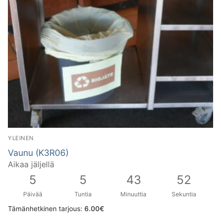
YLEINEN
Vaunu (K3R06)
Aikaa jäljellä
5
5
43
51
Päivää
Tuntia
Minuuttia
Sekuntia
Tämänhetkinen tarjous:
6.00
€