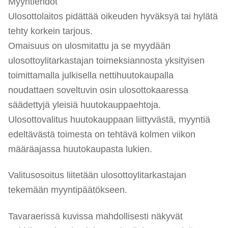
Myyntiehdot
Ulosottolaitos pidättää oikeuden hyväksyä tai hylätä
tehty korkein tarjous.
Omaisuus on ulosmitattu ja se myydään
ulosottoylitarkastajan toimeksiannosta yksityisen
toimittamalla julkisella nettihuutokaupalla
noudattaen soveltuvin osin ulosottokaaressa
säädettyjä yleisiä huutokauppaehtoja.
Ulosottovalitus huutokauppaan liittyvästä, myyntiä
edeltävästä toimesta on tehtävä kolmen viikon
määräajassa huutokaupasta lukien.
Valitusosoitus liitetään ulosottoylitarkastajan
tekemään myyntipäätökseen.
Tavaraerissä kuvissa mahdollisesti näkyvät