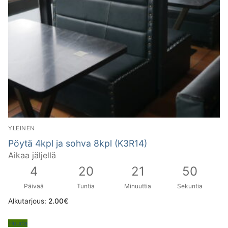
YLEINEN
Pöytä 4kpl ja sohva 8kpl (K3R14)
Aikaa jäljellä
4
20
21
49
Päivää
Tuntia
Minuuttia
Sekuntia
Alkutarjous:
2.00
€
Huuda