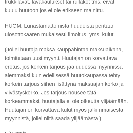
trukkilavat, lavakaulukset tai rullakot tms. eivät
kuulu huutoon jos ei ole erikseen mainittu.
HUOM: Lunastamattomista huudoista peritään
ulosottokaaren mukaisesti ilmoitus- yms. kulut.
(Jollei huutaja maksa kauppahintaa maksuaikana,
toimitetaan uusi myynti. Huutajan on korvattava
erotus, jos korkein tarjous jää uudessa myynnissä
alemmaksi kuin edellisessä huutokaupassa tehty
korkein tarjous siihen lisättynä maksuajan korko ja
viivästyskorko. Jos tarjous nousee tätä
korkeammaksi, huutajalla ei ole oikeutta ylijäämään.
Huutajan on korvattava kulut myös jälkimmäisestä
myynnistä, jollei niitä saada ylijäämästä.)