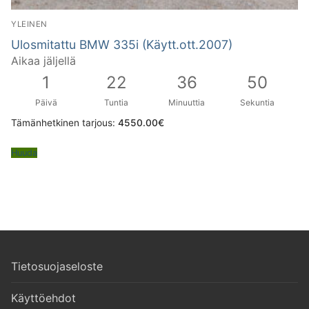
YLEINEN
Ulosmitattu BMW 335i (Käytt.ott.2007)
Aikaa jäljellä
1
22
36
49
Päivä
Tuntia
Minuuttia
Sekuntia
Tämänhetkinen tarjous:
4550.00
€
Huuda
Tietosuojaseloste
Käyttöehdot