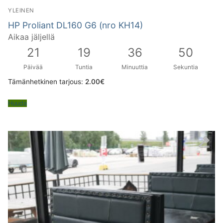
YLEINEN
HP Proliant DL160 G6 (nro KH14)
Aikaa jäljellä
21
19
36
49
Päivää
Tuntia
Minuuttia
Sekuntia
Tämänhetkinen tarjous:
2.00
€
Huuda