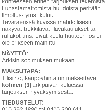
kohteeseen ennen tarjouksen tekemistä.
Lunastamattomista huudoista peritään
ilmoitus- yms. kulut.
Tavaraerissä kuvissa mahdollisesti
näkyvät trukkilavat, lavakaulukset tai
rullakot tms. eivät kuulu huutoon jos ei
ole erikseen mainittu.
NÄYTTÖ:
Arkisin sopimuksen mukaan.
MAKSUTAPA:
Tilisiirto, kauppahinta on maksettava
kolmen (3)
arkipäivän kuluessa
tarjouksen hyväksymisestä.
TIEDUSTELUT:
010 292 1880 tai 0400 300 611