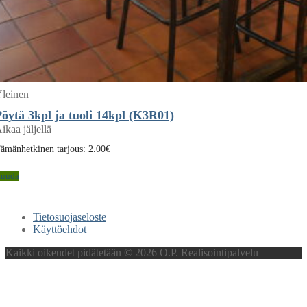
leinen
öytä 3kpl ja tuoli 14kpl (K3R01)
ikaa jäljellä
ämänhetkinen tarjous:
2.00
€
uuda
Tietosuojaseloste
Käyttöehdot
Kaikki oikeudet pidätetään © 2026 O.P. Realisointipalvelu