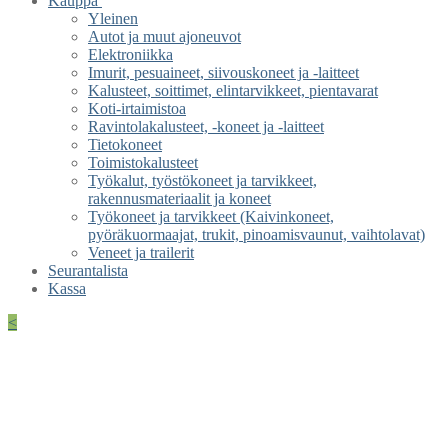
Kauppa
Yleinen
Autot ja muut ajoneuvot
Elektroniikka
Imurit, pesuaineet, siivouskoneet ja -laitteet
Kalusteet, soittimet, elintarvikkeet, pientavarat
Koti-irtaimistoa
Ravintolakalusteet, -koneet ja -laitteet
Tietokoneet
Toimistokalusteet
Työkalut, työstökoneet ja tarvikkeet,
rakennusmateriaalit ja koneet
Työkoneet ja tarvikkeet (Kaivinkoneet,
pyöräkuormaajat, trukit, pinoamisvaunut, vaihtolavat)
Veneet ja trailerit
Seurantalista
Kassa
<