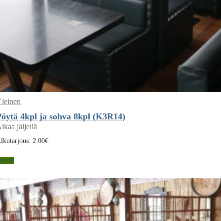
leinen
Pöytä 4kpl ja sohva 8kpl (K3R14)
ikaa jäljellä
lkutarjous:
2.00
€
uuda