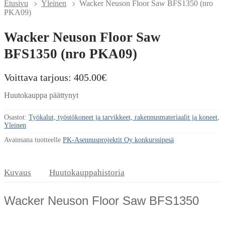
Etusivu
Yleinen
Wacker Neuson Floor Saw BFS1350 (nro
PKA09)
Wacker Neuson Floor Saw
BFS1350 (nro PKA09)
Voittava tarjous:
405.00
€
Huutokauppa päättynyt
Osastot:
Työkalut, työstökoneet ja tarvikkeet, rakennusmateriaalit ja koneet
,
Yleinen
Avainsana tuotteelle
PK-Asennusprojektit Oy konkurssipesä
Kuvaus
Huutokauppahistoria
Wacker Neuson Floor Saw BFS1350