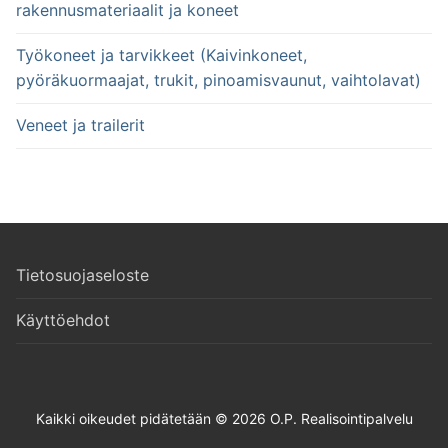
rakennusmateriaalit ja koneet
Työkoneet ja tarvikkeet (Kaivinkoneet,
pyöräkuormaajat, trukit, pinoamisvaunut, vaihtolavat)
Veneet ja trailerit
Tietosuojaseloste
Käyttöehdot
Kaikki oikeudet pidätetään © 2026 O.P. Realisointipalvelu