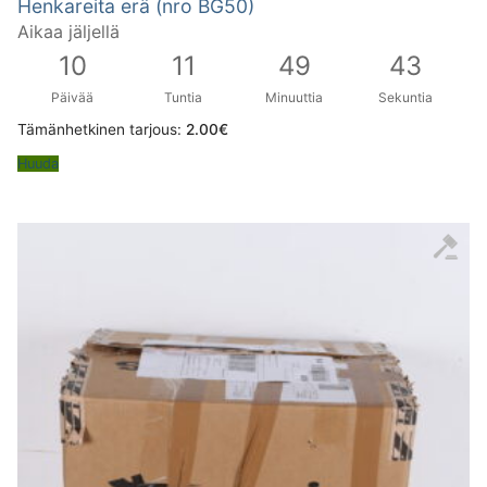
Henkareita erä (nro BG50)
Aikaa jäljellä
10
11
49
41
Päivää
Tuntia
Minuuttia
Sekuntia
Tämänhetkinen tarjous:
2.00
€
Huuda