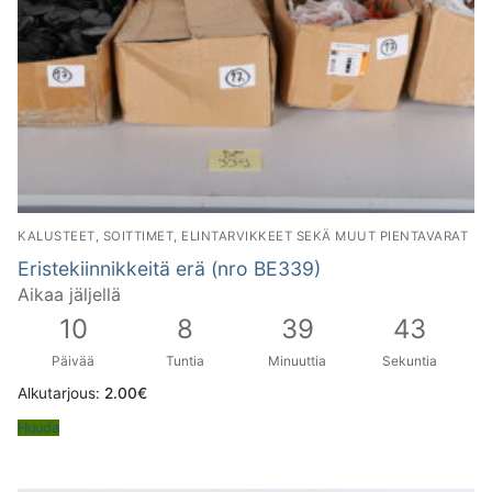
KALUSTEET, SOITTIMET, ELINTARVIKKEET SEKÄ MUUT PIENTAVARAT
Eristekiinnikkeitä erä (nro BE339)
Aikaa jäljellä
10
8
39
41
Päivää
Tuntia
Minuuttia
Sekuntia
Alkutarjous:
2.00
€
Huuda