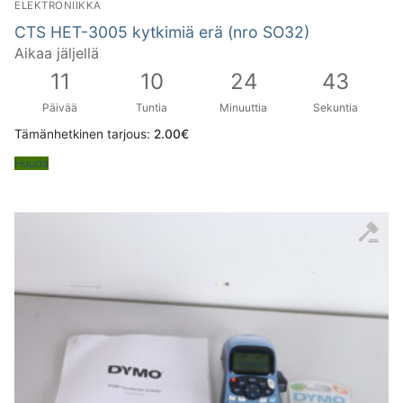
ELEKTRONIIKKA
CTS HET-3005 kytkimiä erä (nro SO32)
Aikaa jäljellä
11
10
24
41
Päivää
Tuntia
Minuuttia
Sekuntia
Tämänhetkinen tarjous:
2.00
€
Huuda