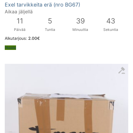
Exel tarvikkeita erä (nro BG67)
Aikaa jäljellä
11
5
39
41
Päivää
Tuntia
Minuuttia
Sekuntia
Alkutarjous:
2.00
€
Huuda