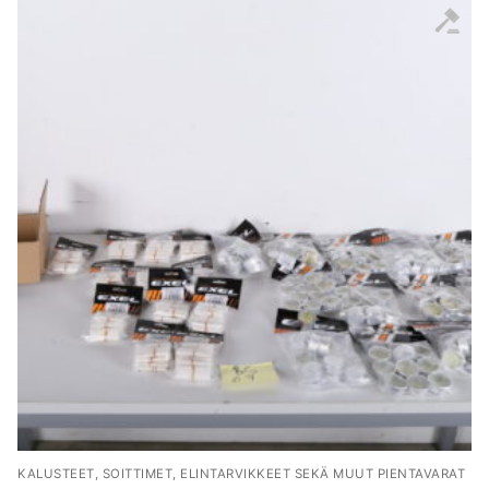
KALUSTEET, SOITTIMET, ELINTARVIKKEET SEKÄ MUUT PIENTAVARAT