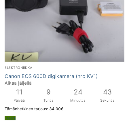
ELEKTRONIIKKA
Canon EOS 600D digikamera (nro KV1)
Aikaa jäljellä
11
9
24
41
Päivää
Tuntia
Minuuttia
Sekuntia
Tämänhetkinen tarjous:
34.00
€
Huuda