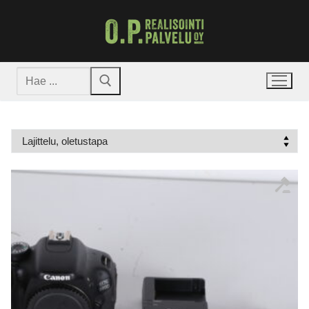
Hyppää
sisältöön
Hae: