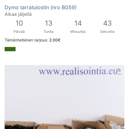
Dymo tarratulostin (nro BG59)
Aikaa jäljellä
10
13
14
41
Päivää
Tuntia
Minuuttia
Sekuntia
Tämänhetkinen tarjous:
2.00
€
Huuda