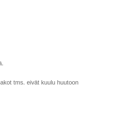
ä.
llakot tms. eivät kuulu huutoon