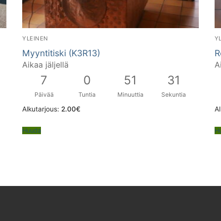
YLEINEN
Y
Myyntitiski (K3R13)
R
Aikaa jäljellä
A
7
0
51
30
Päivää
Tuntia
Minuuttia
Sekuntia
Alkutarjous:
2.00
€
Al
Huuda
H