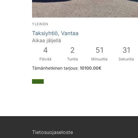
YLEINEN
Taksiyhtiö, Vantaa
Aikaa jäljellä
4
2
51
30
Päivää
Tuntia
Minuuttia
Sekuntia
Tämänhetkinen tarjous:
10100.00
€
Huuda
Tietosuojaseloste