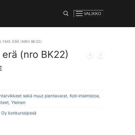
VALIKKO
e:
A YMS. ERÄ (NRO BK22)
 erä (nro BK22)
€
lintarvikkeet sekä muut pientavarat
,
Koti-irtaimistoa
,
tteet
,
Yleinen
 Oy konkurssipesä