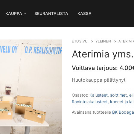
KAUPPA
SEURANTALISTA
KASSA
Ha
ETUSIVU
YLEINEN
ATERIMI
Aterimia yms.
Voittava tarjous:
4.00
Huutokauppa päättynyt
Osastot:
Kalusteet, soittimet, e
Ravintolakalusteet, koneet ja lai
Avainsana tuotteelle
BK Bodega