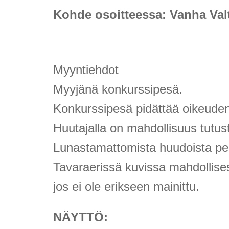
Kohde osoitteessa: Vanha Valt
Myyntiehdot
Myyjänä konkurssipesä.
Konkurssipesä pidättää oikeuden 
Huutajalla on mahdollisuus tutu
Lunastamattomista huudoista peri
Tavaraerissä kuvissa mahdollisest
jos ei ole erikseen mainittu.
NÄYTTÖ: