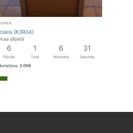
LEINEN
oskis (K3R04)
ikaa jäljellä
6
1
6
30
Päivää
Tunti
Minuuttia
Sekuntia
kutarjous:
2.00
€
uuda