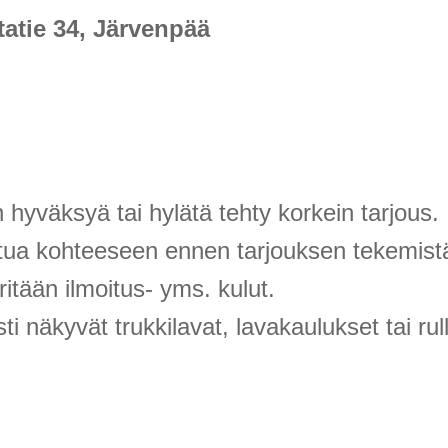
atie 34, Järvenpää
hyväksyä tai hylätä tehty korkein tarjous.
stua kohteeseen ennen tarjouksen tekemist
tään ilmoitus- yms. kulut.
i näkyvät trukkilavat, lavakaulukset tai ru