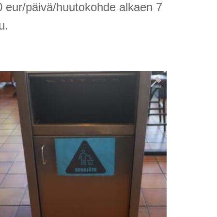
10 eur/päivä/huutokohde alkaen 7
u.