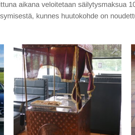
ittuna aikana veloitetaan säilytysmaksua 
ksymisestä, kunnes huutokohde on noudett