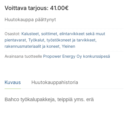
Voittava tarjous:
41.00
€
Huutokauppa päättynyt
Osastot:
Kalusteet, soittimet, elintarvikkeet sekä muut
pientavarat
,
Työkalut, työstökoneet ja tarvikkeet,
rakennusmateriaalit ja koneet
,
Yleinen
Avainsana tuotteelle
Propower Energy Oy konkurssipesä
Kuvaus
Huutokauppahistoria
Bahco työkalupakkeja, teippiä yms. erä