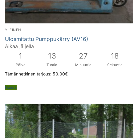
YLEINEN
Ulosmitattu Pumppukärry (AV16)
Aikaa jäljellä
1
13
27
17
Päivä
Tuntia
Minuuttia
Sekuntia
Tämänhetkinen tarjous:
50.00
€
Huuda