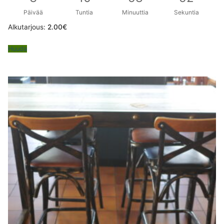
Päivää
Tuntia
Minuuttia
Sekuntia
Alkutarjous:
2.00
€
Huuda