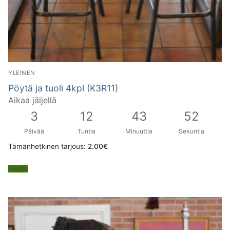
YLEINEN
Pöytä ja tuoli 4kpl (K3R11)
Aikaa jäljellä
3
12
43
51
Päivää
Tuntia
Minuuttia
Sekuntia
Tämänhetkinen tarjous:
2.00
€
Huuda