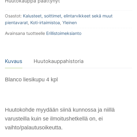
Huutokauppa päättynyt
Osastot:
Kalusteet, soittimet, elintarvikkeet sekä muut
pientavarat
,
Koti-irtaimistoa
,
Yleinen
Avainsana tuotteelle
Erillistoimeksianto
Kuvaus
Huutokauppahistoria
Blanco liesikupu 4 kpl
Huutokohde myydään siinä kunnossa ja niillä
varusteilla kuin se ilmoitushetkellä on, ei
vaihto/palautusoikeutta.