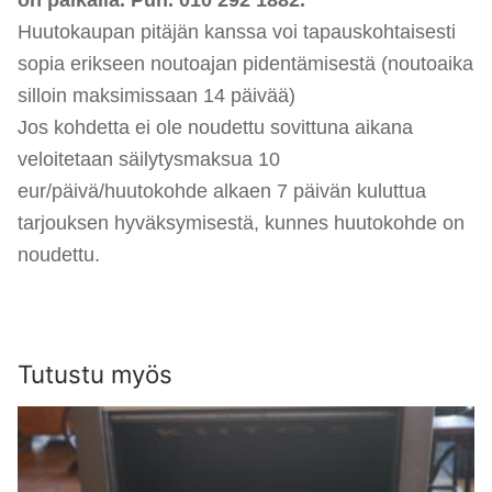
on paikalla. Puh. 010 292 1882.
Huutokaupan pitäjän kanssa voi tapauskohtaisesti
sopia erikseen noutoajan pidentämisestä (noutoaika
si
lloi
n maksimissaan 14 päivää)
Jos kohdetta ei ole noudettu sovittuna aikana
veloitetaan säilytysmaksua 10
eur/päivä/huutokohde alkaen 7 päivän kuluttua
tarjouksen hyväksymisestä, kunnes huutokohde on
noudettu.
Tutustu myös