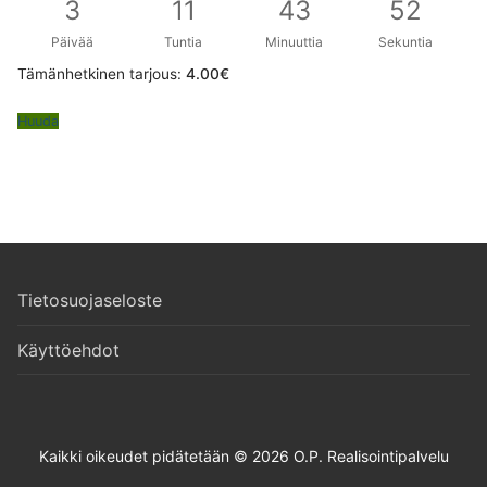
3
11
43
51
Päivää
Tuntia
Minuuttia
Sekuntia
Tämänhetkinen tarjous:
4.00
€
Huuda
Tietosuojaseloste
Käyttöehdot
Kaikki oikeudet pidätetään © 2026 O.P. Realisointipalvelu