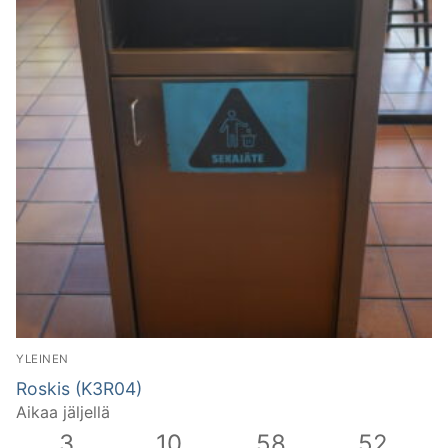
YLEINEN
Roskis (K3R04)
Aikaa jäljellä
3
10
58
51