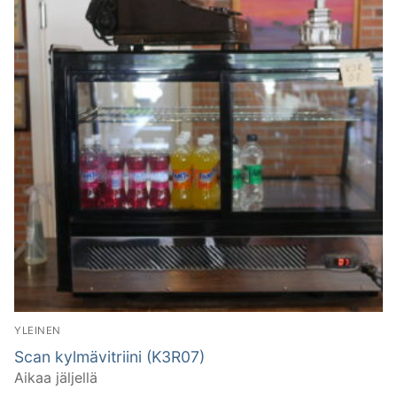
YLEINEN
Scan kylmävitriini (K3R07)
Aikaa jäljellä