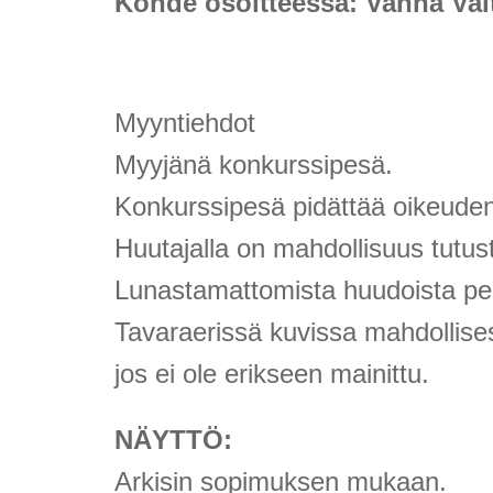
Kohde osoitteessa: Vanha Valt
Myyntiehdot
Myyjänä konkurssipesä.
Konkurssipesä pidättää oikeuden 
Huutajalla on mahdollisuus tutu
Lunastamattomista huudoista peri
Tavaraerissä kuvissa mahdollisest
jos ei ole erikseen mainittu.
NÄYTTÖ:
Arkisin sopimuksen mukaan.