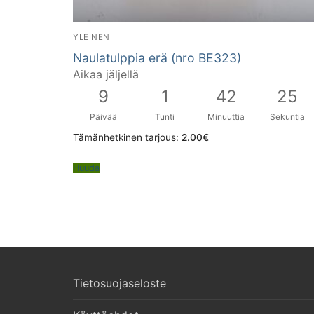
YLEINEN
Naulatulppia erä (nro BE323)
Aikaa jäljellä
9
1
42
24
Päivää
Tunti
Minuuttia
Sekuntia
Tämänhetkinen tarjous:
2.00
€
Huuda
Tietosuojaseloste