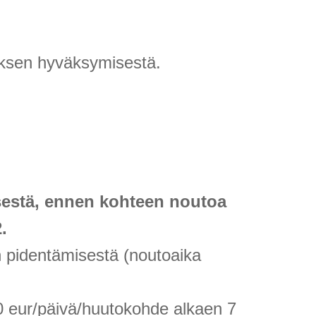
uksen hyväksymisestä.
estä, ennen kohteen noutoa
.
n pidentämisestä (noutoaika
10 eur/päivä/huutokohde alkaen 7