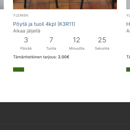
YLEINEN
Y
Pöytä ja tuoli 4kpl (K3R11)
H
Aikaa jäljellä
A
3
7
12
24
Päivää
Tuntia
Minuuttia
Sekuntia
Tämänhetkinen tarjous:
2.00
€
T
Huuda
H