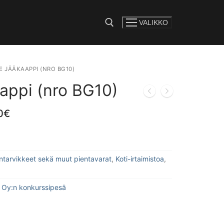
VALIKKO
e:
 JÄÄKAAPPI (NRO BG10)
appi (nro BG10)
0
€
lintarvikkeet sekä muut pientavarat
,
Koti-irtaimistoa
,
 Oy:n konkurssipesä