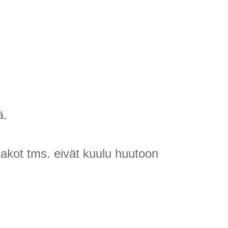
ä.
llakot tms. eivät kuulu huutoon