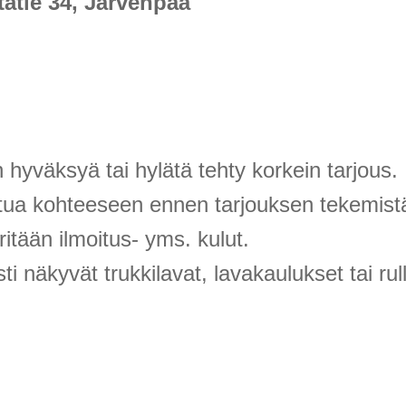
atie 34, Järvenpää
hyväksyä tai hylätä tehty korkein tarjous.
stua kohteeseen ennen tarjouksen tekemist
tään ilmoitus- yms. kulut.
i näkyvät trukkilavat, lavakaulukset tai ru