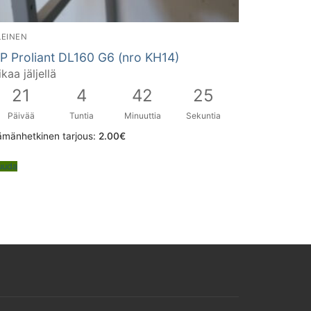
LEINEN
P Proliant DL160 G6 (nro KH14)
ikaa jäljellä
21
4
42
24
Päivää
Tuntia
Minuuttia
Sekuntia
ämänhetkinen tarjous:
2.00
€
uuda