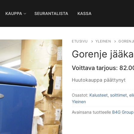
KAUPPA
SEURANTALISTA
KASSA
Ha
ETUSIVU
YLEINEN
GORENJE
Gorenje jääka
Voittava tarjous:
82.0
🔍
Huutokauppa päättynyt
Osastot:
Kalusteet, soittimet, e
Yleinen
Avainsana tuotteelle
B4G Group