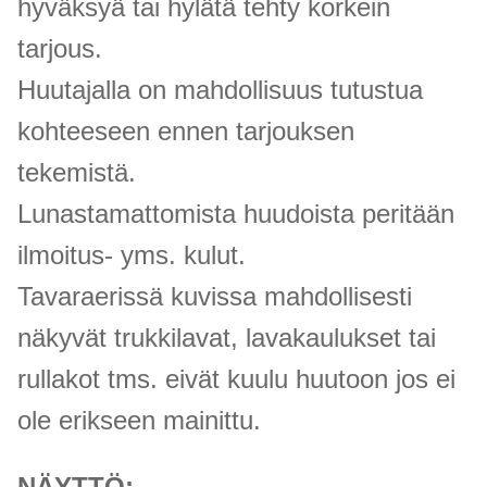
hyväksyä tai hylätä tehty korkein
tarjous.
Huutajalla on mahdollisuus tutustua
kohteeseen ennen tarjouksen
tekemistä.
Lunastamattomista huudoista peritään
ilmoitus- yms. kulut.
Tavaraerissä kuvissa mahdollisesti
näkyvät trukkilavat, lavakaulukset tai
rullakot tms. eivät kuulu huutoon jos ei
ole erikseen mainittu.
NÄYTTÖ: