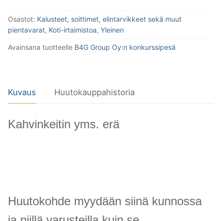
Osastot:
Kalusteet, soittimet, elintarvikkeet sekä muut
pientavarat
,
Koti-irtaimistoa
,
Yleinen
Avainsana tuotteelle
B4G Group Oy:n konkurssipesä
Kuvaus
Huutokauppahistoria
Kahvinkeitin yms. erä
Huutokohde myydään siinä kunnossa
ja niillä varusteilla kuin se