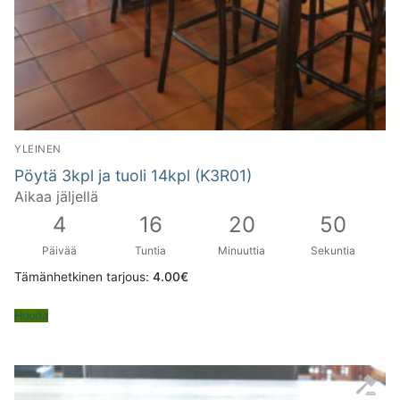
YLEINEN
Pöytä 3kpl ja tuoli 14kpl (K3R01)
Aikaa jäljellä
4
16
20
49
Päivää
Tuntia
Minuuttia
Sekuntia
Tämänhetkinen tarjous:
4.00
€
Huuda