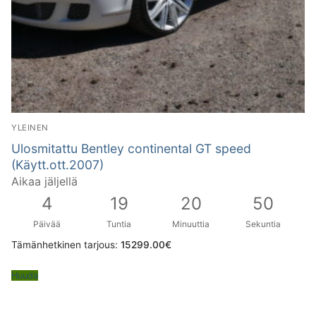
YLEINEN
Ulosmitattu Bentley continental GT speed
(Käytt.ott.2007)
Aikaa jäljellä
4
19
20
49
Päivää
Tuntia
Minuuttia
Sekuntia
Tämänhetkinen tarjous:
15299.00
€
Huuda