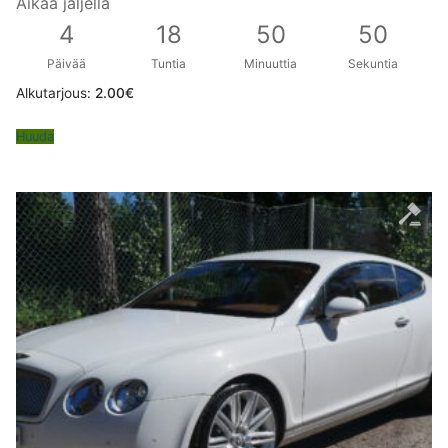
Aikaa jäljellä
4
18
50
49
Päivää
Tuntia
Minuuttia
Sekuntia
Alkutarjous:
2.00
€
Huuda