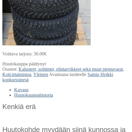
Voittava tarjous:
30.00
€
Huutokauppa päättynyt
Osastot:
Kalusteet, soittimet, elintarvikkeet sekä muut pientavarat
,
Koti-irtaimistoa
,
Yleinen
Avainsana tuotteelle
Sainio Heikki
konkurssipesä
Kuvaus
Huutokauppahistoria
Kenkiä erä
Huutokohde myydään siinä kunnossa ja