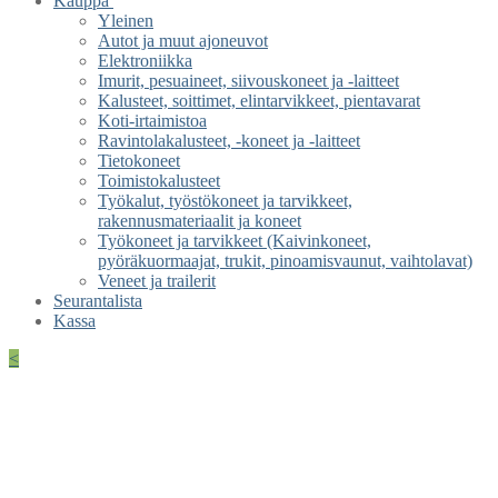
Kauppa
Yleinen
Autot ja muut ajoneuvot
Elektroniikka
Imurit, pesuaineet, siivouskoneet ja -laitteet
Kalusteet, soittimet, elintarvikkeet, pientavarat
Koti-irtaimistoa
Ravintolakalusteet, -koneet ja -laitteet
Tietokoneet
Toimistokalusteet
Työkalut, työstökoneet ja tarvikkeet,
rakennusmateriaalit ja koneet
Työkoneet ja tarvikkeet (Kaivinkoneet,
pyöräkuormaajat, trukit, pinoamisvaunut, vaihtolavat)
Veneet ja trailerit
Seurantalista
Kassa
<