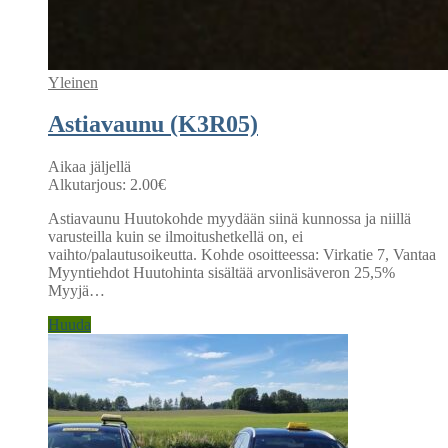
Yleinen
Astiavaunu (K3R05)
Aikaa jäljellä
Alkutarjous:
2.00
€
Astiavaunu Huutokohde myydään siinä kunnossa ja niillä
varusteilla kuin se ilmoitushetkellä on, ei
vaihto/palautusoikeutta. Kohde osoitteessa: Virkatie 7, Vantaa
Myyntiehdot Huutohinta sisältää arvonlisäveron 25,5%
Myyjä…
Huuda