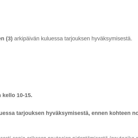
n (3)
arkipäivän kuluessa tarjouksen hyväksymisestä.
kello 10-15.
essa tarjouksen hyväksymisestä, ennen kohteen nout
esti sopia erikseen noutoajan pidentämisestä (noutoaika si