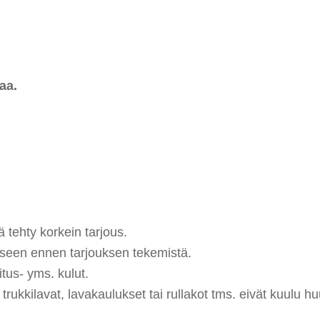
aa.
 tehty korkein tarjous.
eseen ennen tarjouksen tekemistä.
tus- yms. kulut.
rukkilavat, lavakaulukset tai rullakot tms. eivät kuulu hu