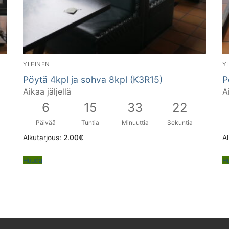
YLEINEN
Y
Pöytä 4kpl ja sohva 8kpl (K3R15)
P
Aikaa jäljellä
A
6
15
33
21
Päivää
Tuntia
Minuuttia
Sekuntia
Alkutarjous:
2.00
€
Al
Huuda
H