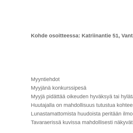
Kohde osoitteessa:
Katriinantie 51, Vant
Myyntiehdot
Myyjänä konkurssipesä
Myyjä pidättää oikeuden hyväksyä tai hylätä
Huutajalla on mahdollisuus tutustua kohte
Lunastamattomista huudoista peritään ilmoi
Tavaraerissä kuvissa mahdollisesti näkyvät t