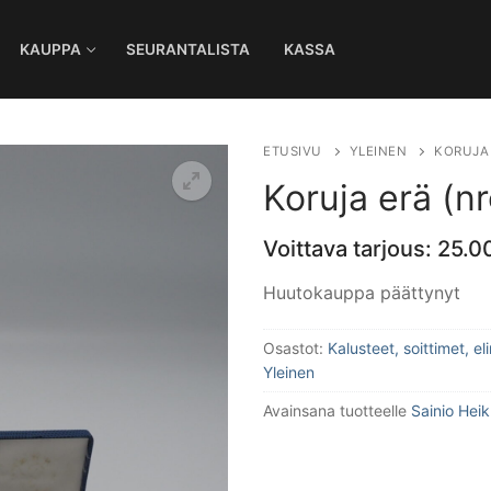
KAUPPA
SEURANTALISTA
KASSA
Ha
ETUSIVU
YLEINEN
KORUJA 
Koruja erä (n
Voittava tarjous:
25.0
Huutokauppa päättynyt
Osastot:
Kalusteet, soittimet, e
Yleinen
Avainsana tuotteelle
Sainio Hei