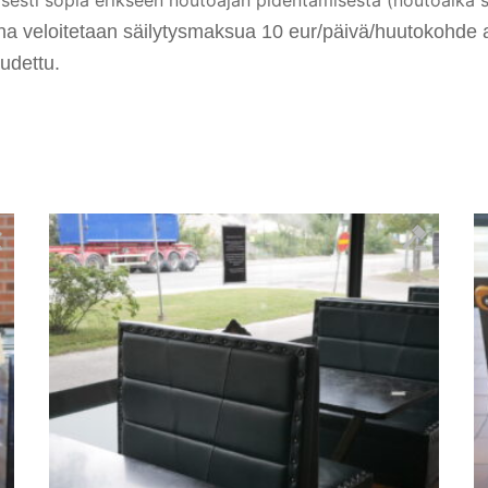
ana veloitetaan säilytysmaksua 10 eur/päivä/huutokohde 
udettu.