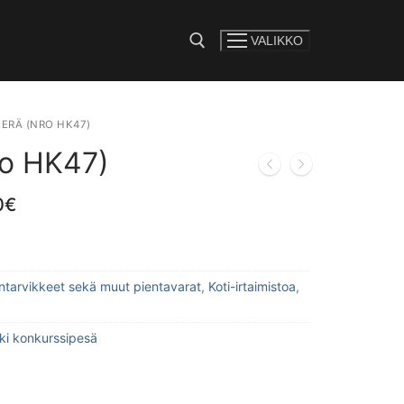
VALIKKO
e:
ERÄ (NRO HK47)
ro HK47)
0
€
lintarvikkeet sekä muut pientavarat
,
Koti-irtaimistoa
,
kki konkurssipesä