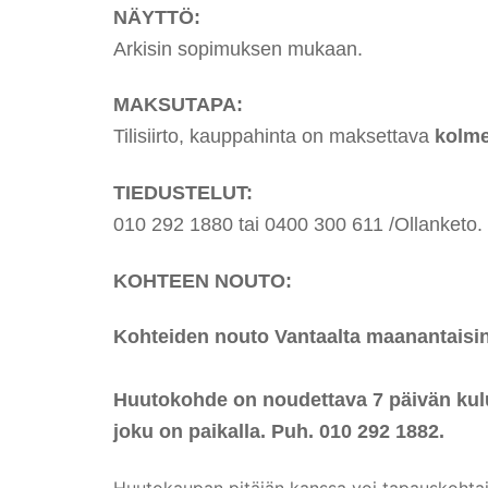
NÄYTTÖ:
Arkisin sopimuksen mukaan.
MAKSUTAPA:
Tilisiirto, kauppahinta on maksettava
kolme
TIEDUSTELUT:
010 292 1880 tai 0400 300 611 /Ollanketo.
KOHTEEN NOUTO:
Kohteiden nouto Vantaalta maanantaisin 
Huutokohde on noudettava 7 päivän kulu
joku on paikalla. Puh. 010 292 1882.
Huutokaupan pitäjän kanssa voi tapauskohtais