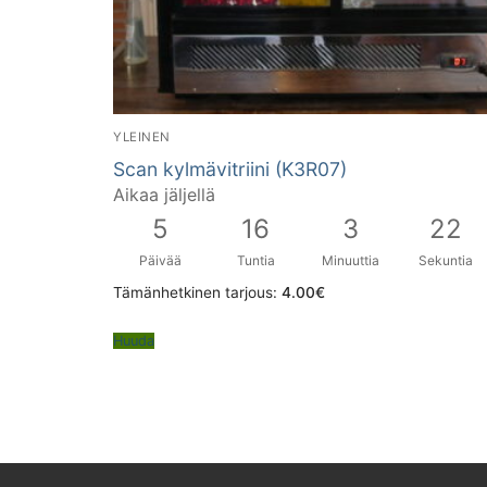
YLEINEN
Scan kylmävitriini (K3R07)
Aikaa jäljellä
5
16
3
21
Päivää
Tuntia
Minuuttia
Sekuntia
Tämänhetkinen tarjous:
4.00
€
Huuda