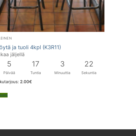
LEINEN
öytä ja tuoli 4kpl (K3R11)
ikaa jäljellä
5
17
3
21
Päivää
Tuntia
Minuuttia
Sekuntia
kutarjous:
2.00
€
uuda