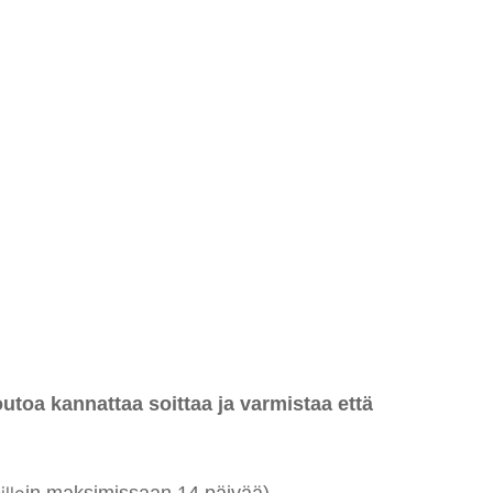
oa kannattaa soittaa ja varmistaa että
llo
i
n maksimissaan 14 päivää)