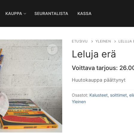
KAUPPA
SEURANTALISTA
KASSA
Ha
ETUSIVU
YLEINEN
LELUJA 
Leluja erä
Voittava tarjous:
26.0
🔍
Huutokauppa päättynyt
Osastot:
Kalusteet, soittimet, e
Yleinen