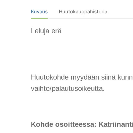
Kuvaus
Huutokauppahistoria
Leluja erä
Huutokohde myydään siinä kunnossa
vaihto/palautusoikeutta.
Kohde osoitteessa: Katriinant