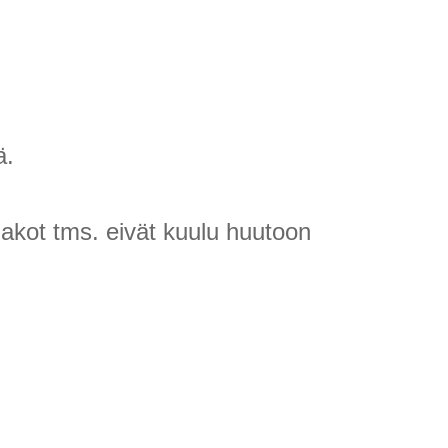
ä.
llakot tms. eivät kuulu huutoon