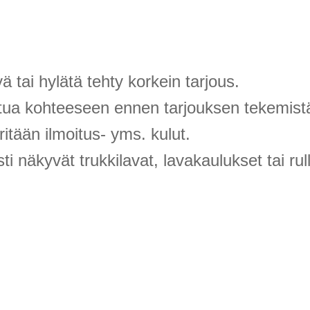
 tai hylätä tehty korkein tarjous.
stua kohteeseen ennen tarjouksen tekemist
tään ilmoitus- yms. kulut.
i näkyvät trukkilavat, lavakaulukset tai ru