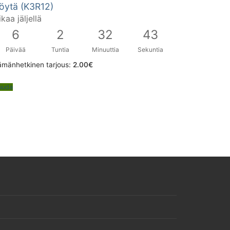
öytä (K3R12)
ikaa jäljellä
6
2
32
42
Päivää
Tuntia
Minuuttia
Sekuntia
ämänhetkinen tarjous:
2.00
€
uuda