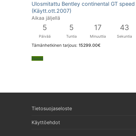
Ulosmitattu Bentley continental GT speed
(Käytt.ott.2007)
Aikaa jäljellä
5
5
17
42
Päivää
Tuntia
Minuuttia
Sekuntia
Tämänhetkinen tarjous:
15299.00
€
Huuda
Tietosuojaseloste
Käyttöehdot