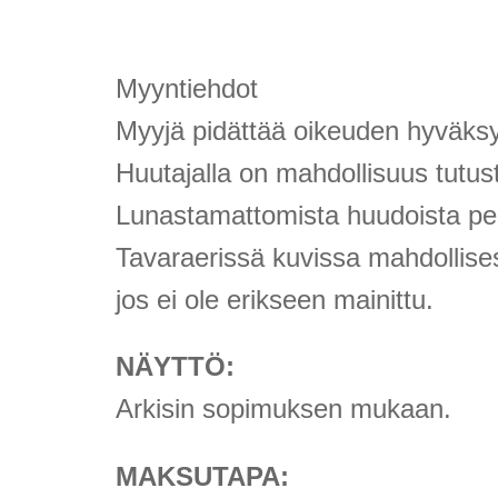
Myyntiehdot
Myyjä pidättää oikeuden hyväksyä
Huutajalla on mahdollisuus tutu
Lunastamattomista huudoista peri
Tavaraerissä kuvissa mahdollisest
jos ei ole erikseen mainittu.
NÄYTTÖ:
Arkisin sopimuksen mukaan.
MAKSUTAPA: