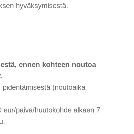
uksen hyväksymisestä.
estä, ennen kohteen noutoa
.
n pidentämisestä (noutoaika
10 eur/päivä/huutokohde alkaen 7
u.