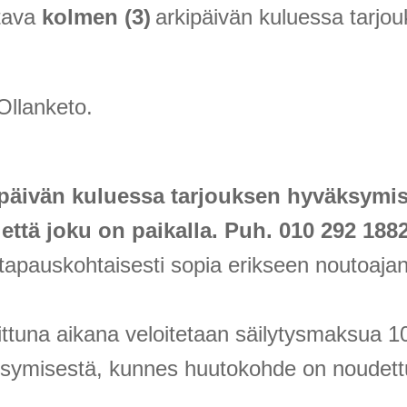
ttava
kolmen (3)
arkipäivän kuluessa tarjo
Ollanketo.
päivän kuluessa tarjouksen hyväksymis
 että joku on paikalla. Puh. 010 292 1882
tapauskohtaisesti sopia erikseen noutoaja
ittuna aikana veloitetaan säilytysmaksua 
ksymisestä, kunnes huutokohde on noudett