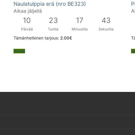
Naulatulppia erä (nro BE323)
P
Aikaa jäljellä
A
10
23
17
42
Päivää
Tuntia
Minuuttia
Sekuntia
Tämänhetkinen tarjous:
2.00
€
T
Huuda
H