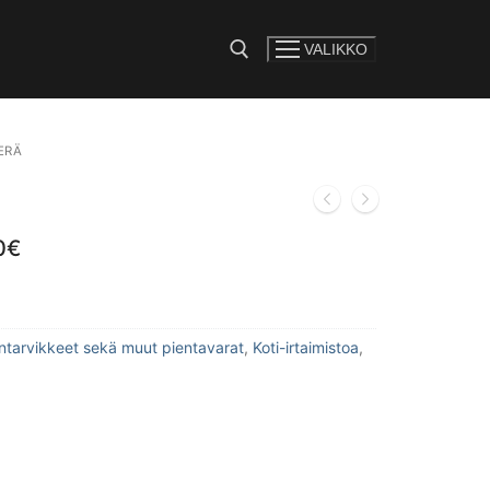
VALIKKO
e:
ERÄ
0
€
lintarvikkeet sekä muut pientavarat
,
Koti-irtaimistoa
,