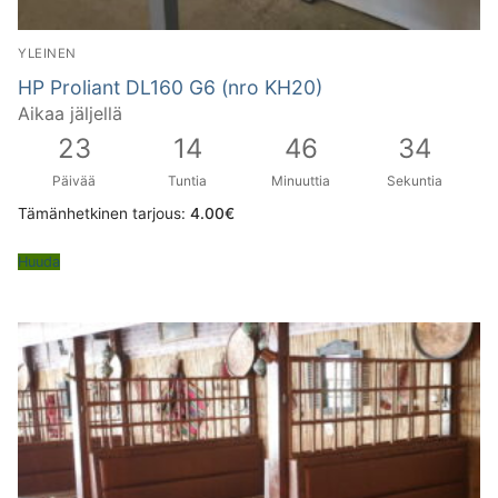
YLEINEN
HP Proliant DL160 G6 (nro KH20)
Aikaa jäljellä
23
14
46
33
Päivää
Tuntia
Minuuttia
Sekuntia
Tämänhetkinen tarjous:
4.00
€
Huuda