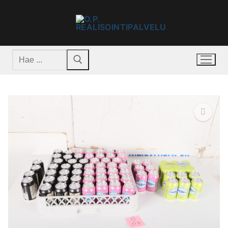
Hyppää
sisältöön
Hae:
🔍