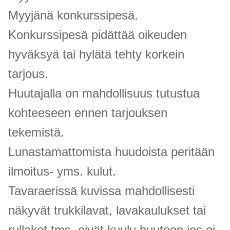
Myyjänä konkurssipesä.
Konkurssipesä pidättää oikeuden
hyväksyä tai hylätä tehty korkein
tarjous.
Huutajalla on mahdollisuus tutustua
kohteeseen ennen tarjouksen
tekemistä.
Lunastamattomista huudoista peritään
ilmoitus- yms. kulut.
Tavaraerissä kuvissa mahdollisesti
näkyvät trukkilavat, lavakaulukset tai
rullakot tms. eivät kuulu huutoon jos ei