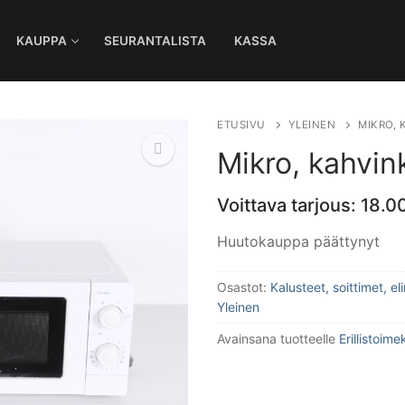
KAUPPA
SEURANTALISTA
KASSA
Ha
ETUSIVU
YLEINEN
MIKRO, 
Mikro, kahvin
Voittava tarjous:
18.0
🔍
Huutokauppa päättynyt
Osastot:
Kalusteet, soittimet, e
Yleinen
Avainsana tuotteelle
Erillistoime