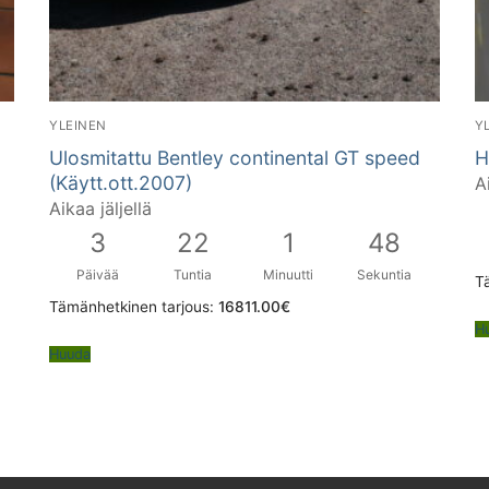
YLEINEN
Y
Ulosmitattu Bentley continental GT speed
H
(Käytt.ott.2007)
A
Aikaa jäljellä
3
22
1
47
Päivää
Tuntia
Minuutti
Sekuntia
T
Tämänhetkinen tarjous:
16811.00
€
H
Huuda