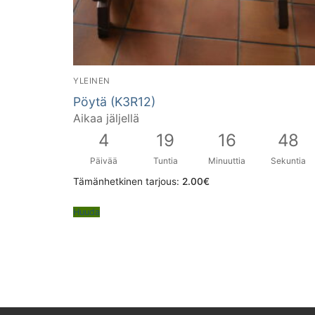
YLEINEN
Pöytä (K3R12)
Aikaa jäljellä
4
19
16
47
Päivää
Tuntia
Minuuttia
Sekuntia
Tämänhetkinen tarjous:
2.00
€
Huuda