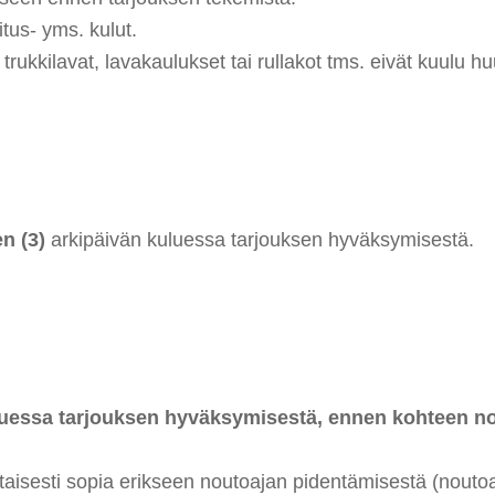
tus- yms. kulut.
rukkilavat, lavakaulukset tai rullakot tms. eivät kuulu hu
n (3)
arkipäivän kuluessa tarjouksen hyväksymisestä.
essa tarjouksen hyväksymisestä, ennen kohteen nout
aisesti sopia erikseen noutoajan pidentämisestä (noutoa