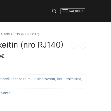
VALIKKO
e:
KAHVINKEITIN (NRO RJ140)
keitin (nro RJ140)
0
€
lintarvikkeet sekä muut pientavarat
,
Koti-irtaimistoa
,
ksianto