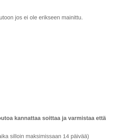
utoon jos ei ole erikseen mainittu.
oa kannattaa soittaa ja varmistaa että
ika si
lloi
n maksimissaan 14 päivää)