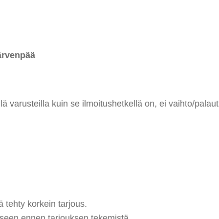
Järvenpää
 varusteilla kuin se ilmoitushetkellä on, ei vaihto/palaut
 tehty korkein tarjous.
eseen ennen tarjouksen tekemistä.