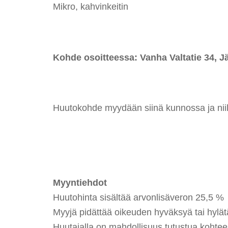
Mikro, kahvinkeitin
Kohde osoitteessa:
Vanha Valtatie 34, 
Huutokohde myydään siinä kunnossa ja niillä
Myyntiehdot
Huutohinta sisältää arvonlisäveron 25,5 %
Myyjä pidättää oikeuden hyväksyä tai hylätä
Huutajalla on mahdollisuus tutustua kohte