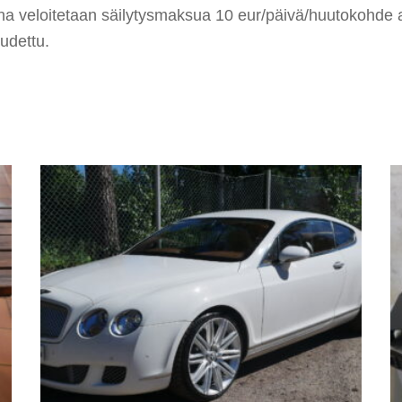
ana veloitetaan säilytysmaksua 10 eur/päivä/huutokohde 
udettu.