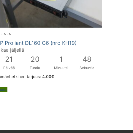
LEINEN
P Proliant DL160 G6 (nro KH19)
ikaa jäljellä
21
20
1
47
Päivää
Tuntia
Minuutti
Sekuntia
ämänhetkinen tarjous:
4.00
€
uuda