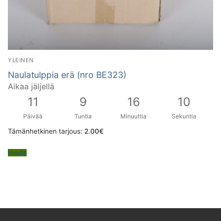
YLEINEN
Naulatulppia erä (nro BE323)
Aikaa jäljellä
11
9
16
9
Päivää
Tuntia
Minuuttia
Sekuntia
Tämänhetkinen tarjous:
2.00
€
Huuda