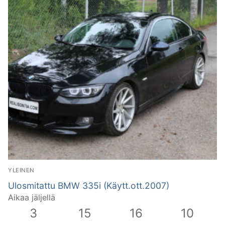
YLEINEN
Ulosmitattu BMW 335i (Käytt.ott.2007)
Aikaa jäljellä
3
15
16
9