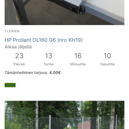
YLEINEN
HP Proliant DL160 G6 (nro KH19)
Aikaa jäljellä
23
13
16
9
Päivää
Tuntia
Minuuttia
Sekuntia
Tämänhetkinen tarjous:
4.00
€
Huuda