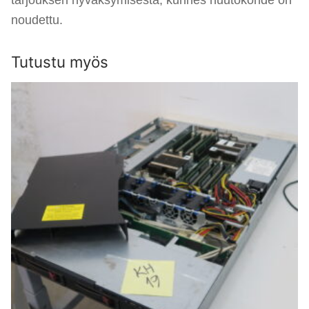
tarjouksen hyväksymisestä, kunnes huutokohde on
noudettu.
Tutustu myös