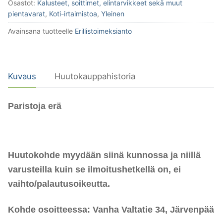
Osastot:
Kalusteet, soittimet, elintarvikkeet sekä muut
pientavarat
,
Koti-irtaimistoa
,
Yleinen
Avainsana tuotteelle
Erillistoimeksianto
Kuvaus
Huutokauppahistoria
Paristoja erä
Huutokohde myydään siinä kunnossa ja niillä
varusteilla kuin se ilmoitushetkellä on, ei
vaihto/palautusoikeutta.
Kohde osoitteessa: Vanha Valtatie 34, Järvenpää