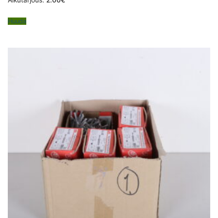
Alkutarjous:
2.00
€
Huuda