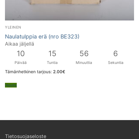
YLEINEN
Naulatulppia erä (nro BE323)
Aikaa jäljellä
10
15
56
5
Päivää
Tuntia
Minuuttia
Sekuntia
Tämänhetkinen tarjous:
2.00
€
Huuda
Tietosuojaseloste