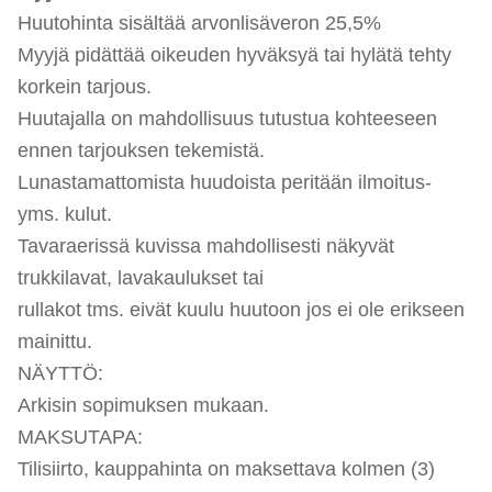
Huutohinta sisältää arvonlisäveron 25,5%
Myyjä pidättää oikeuden hyväksyä tai hylätä tehty
korkein tarjous.
Huutajalla on mahdollisuus tutustua kohteeseen
ennen tarjouksen tekemistä.
Lunastamattomista huudoista peritään ilmoitus-
yms. kulut.
Tavaraerissä kuvissa mahdollisesti näkyvät
trukkilavat, lavakaulukset tai
rullakot tms. eivät kuulu huutoon jos ei ole erikseen
mainittu.
NÄYTTÖ:
Arkisin sopimuksen mukaan.
MAKSUTAPA:
Tilisiirto, kauppahinta on maksettava kolmen (3)