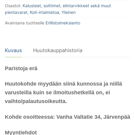
Osastot:
Kalusteet, soittimet, elintarvikkeet sekä muut
pientavarat
,
Koti-irtaimistoa
,
Yleinen
Avainsana tuotteelle
Erillistoimeksianto
Kuvaus
Huutokauppahistoria
Paristoja erä
Huutokohde myydään siinä kunnossa ja niillä
varusteilla kuin se ilmoitushetkellä on, ei
vaihto/palautusoikeutta.
Kohde osoitteessa: Vanha Valtatie 34, Järvenpää
Myyntiehdot