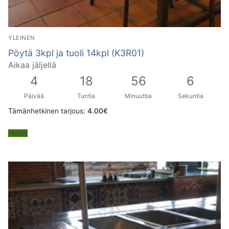
YLEINEN
Pöytä 3kpl ja tuoli 14kpl (K3R01)
Aikaa jäljellä
4
18
56
5
Päivää
Tuntia
Minuuttia
Sekuntia
Tämänhetkinen tarjous:
4.00
€
Huuda