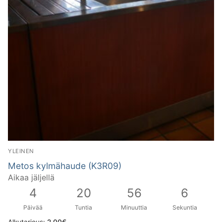
YLEINEN
Metos kylmähaude (K3R09)
Aikaa jäljellä
4
20
56
5
Päivää
Tuntia
Minuuttia
Sekuntia