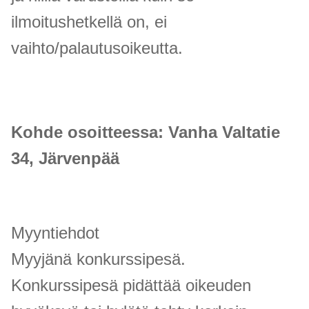
ilmoitushetkellä on, ei
vaihto/palautusoikeutta.
Kohde osoitteessa: Vanha Valtatie
34, Järvenpää
Myyntiehdot
Myyjänä konkurssipesä.
Konkurssipesä pidättää oikeuden