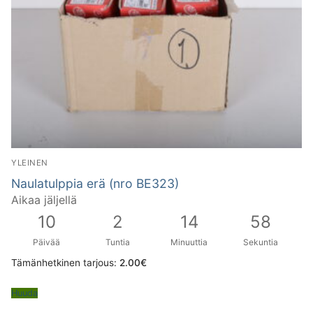
YLEINEN
Naulatulppia erä (nro BE323)
Aikaa jäljellä
10
2
14
57
Päivää
Tuntia
Minuuttia
Sekuntia
Tämänhetkinen tarjous:
2.00
€
Huuda