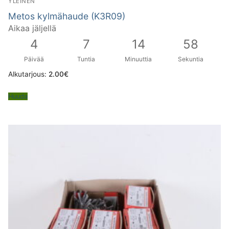
YLEINEN
Metos kylmähaude (K3R09)
Aikaa jäljellä
4
7
14
57
Päivää
Tuntia
Minuuttia
Sekuntia
Alkutarjous:
2.00
€
Huuda