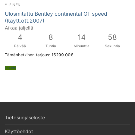
YLEINEN
Ulosmitattu Bentley continental GT speed
(Käytt.ott.2007)
Aikaa jäljellä
4
8
14
57
Päivää
Tuntia
Minuuttia
Sekuntia
Tämänhetkinen tarjous:
15299.00
€
Huuda
Tietosuojaseloste
Käyttöehdot