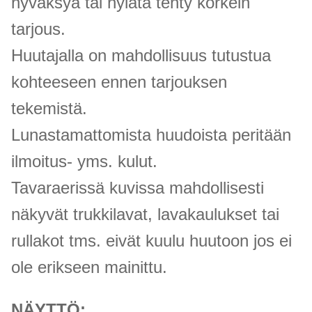
hyväksyä tai hylätä tehty korkein
tarjous.
Huutajalla on mahdollisuus tutustua
kohteeseen ennen tarjouksen
tekemistä.
Lunastamattomista huudoista peritään
ilmoitus- yms. kulut.
Tavaraerissä kuvissa mahdollisesti
näkyvät trukkilavat, lavakaulukset tai
rullakot tms. eivät kuulu huutoon jos ei
ole erikseen mainittu.
NÄYTTÖ: