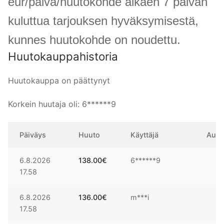
eur/päivä/huutokohde alkaen 7 päivän
kuluttua tarjouksen hyväksymisestä,
kunnes huutokohde on noudettu.
Huutokauppahistoria
Huutokauppa on päättynyt
Korkein huutaja oli:
6******9
Päiväys
Huuto
Käyttäjä
Auto
6.8.2026
138.00
€
6******9
17.58
6.8.2026
136.00
€
m***i
17.58