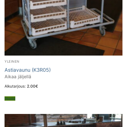
YLEINEN
Astiavaunu (K3R05)
Aikaa jäljellä
Alkutarjous:
2.00
€
Huuda