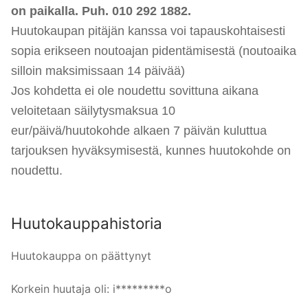
on paikalla. Puh. 010 292 1882.
Huutokaupan pitäjän kanssa voi tapauskohtaisesti
sopia erikseen noutoajan pidentämisestä (noutoaika
si
lloi
n maksimissaan 14 päivää)
Jos kohdetta ei ole noudettu sovittuna aikana
veloitetaan säilytysmaksua 10
eur/päivä/huutokohde alkaen 7 päivän kuluttua
tarjouksen hyväksymisestä, kunnes huutokohde on
noudettu.
Huutokauppahistoria
Huutokauppa on päättynyt
Korkein huutaja oli:
i*********o