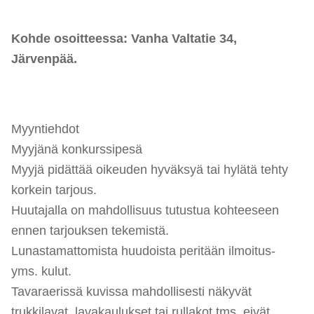
Kohde osoitteessa: Vanha Valtatie 34,
Järvenpää.
Myyntiehdot
Myyjänä konkurssipesä
Myyjä pidättää oikeuden hyväksyä tai hylätä tehty
korkein tarjous.
Huutajalla on mahdollisuus tutustua kohteeseen
ennen tarjouksen tekemistä.
Lunastamattomista huudoista peritään ilmoitus-
yms. kulut.
Tavaraerissä kuvissa mahdollisesti näkyvät
trukkilavat, lavakaulukset tai rullakot tms. eivät