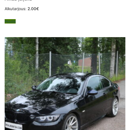
Alkutarjous:
2.00
€
Huuda