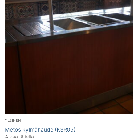
YLEINEN
Metos kylmähaude (K3R09)
Aikaa jäljellä