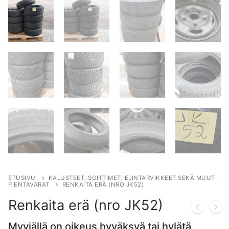
ETUSIVU
KALUSTEET, SOITTIMET, ELINTARVIKKEET SEKÄ MUUT
PIENTAVARAT
RENKAITA ERÄ (NRO JK52)
Renkaita erä (nro JK52)
Myyjällä on oikeus hyväksyä tai hylätä