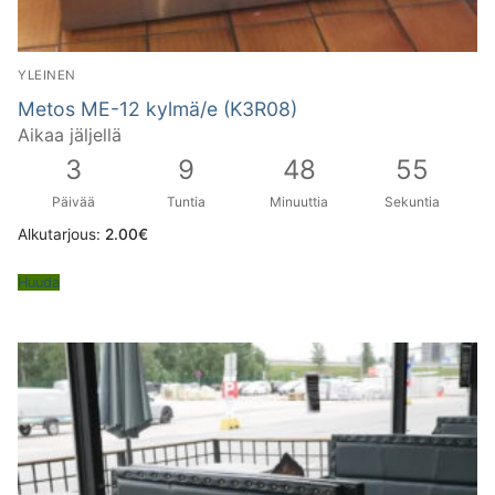
YLEINEN
Metos ME-12 kylmä/e (K3R08)
Aikaa jäljellä
3
9
48
55
Päivää
Tuntia
Minuuttia
Sekuntia
Alkutarjous:
2.00
€
Huuda