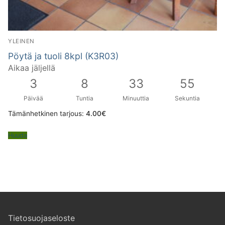
YLEINEN
Pöytä ja tuoli 8kpl (K3R03)
Aikaa jäljellä
3
8
33
55
Päivää
Tuntia
Minuuttia
Sekuntia
Tämänhetkinen tarjous:
4.00
€
Huuda
Tietosuojaseloste