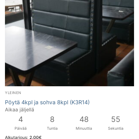
YLEINEN
Pöytä 4kpl ja sohva 8kpl (K3R14)
Aikaa jäljellä
4
8
48
55
Päivää
Tuntia
Minuuttia
Sekuntia
Alkutarjous:
2.00
€