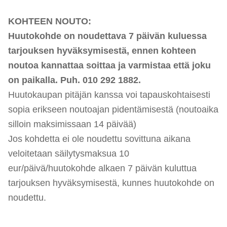
KOHTEEN NOUTO:
Huutokohde on noudettava 7 päivän kuluessa
tarjouksen hyväksymisestä, ennen kohteen
noutoa kannattaa soittaa ja varmistaa että joku
on paikalla. Puh. 010 292 1882.
Huutokaupan pitäjän kanssa voi tapauskohtaisesti
sopia erikseen noutoajan pidentämisestä (noutoaika
si
lloi
n maksimissaan 14 päivää)
Jos kohdetta ei ole noudettu sovittuna aikana
veloitetaan säilytysmaksua 10
eur/päivä/huutokohde alkaen 7 päivän kuluttua
tarjouksen hyväksymisestä, kunnes huutokohde on
noudettu.