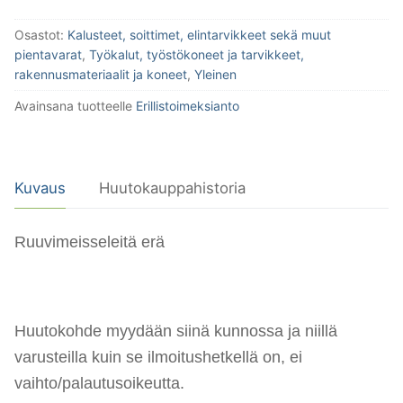
Osastot:
Kalusteet, soittimet, elintarvikkeet sekä muut
pientavarat
,
Työkalut, työstökoneet ja tarvikkeet,
rakennusmateriaalit ja koneet
,
Yleinen
Avainsana tuotteelle
Erillistoimeksianto
Kuvaus
Huutokauppahistoria
Ruuvimeisseleitä erä
Huutokohde myydään siinä kunnossa ja niillä
varusteilla kuin se ilmoitushetkellä on, ei
vaihto/palautusoikeutta.