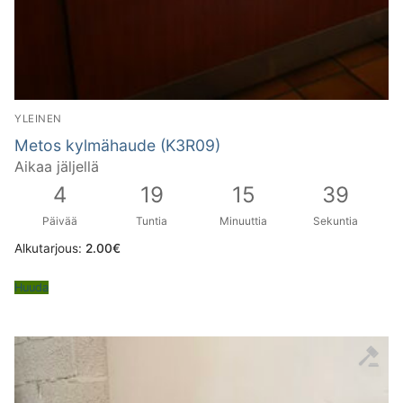
YLEINEN
Metos kylmähaude (K3R09)
Aikaa jäljellä
4
19
15
38
Päivää
Tuntia
Minuuttia
Sekuntia
Alkutarjous:
2.00
€
Huuda