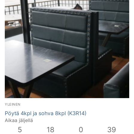
YLEINEN
Pöytä 4kpl ja sohva 8kpl (K3R14)
Aikaa jäljellä
5
18
0
38