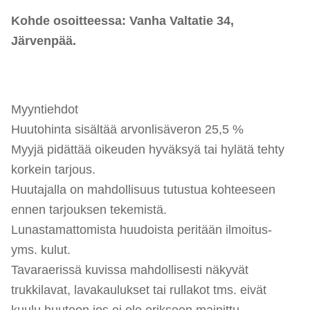
Kohde osoitteessa: Vanha Valtatie 34,
Järvenpää.
Myyntiehdot
Huutohinta sisältää arvonlisäveron 25,5 %
Myyjä pidättää oikeuden hyväksyä tai hylätä tehty
korkein tarjous.
Huutajalla on mahdollisuus tutustua kohteeseen
ennen tarjouksen tekemistä.
Lunastamattomista huudoista peritään ilmoitus-
yms. kulut.
Tavaraerissä kuvissa mahdollisesti näkyvät
trukkilavat, lavakaulukset tai rullakot tms. eivät
kuulu huutoon jos ei ole erikseen mainittu.