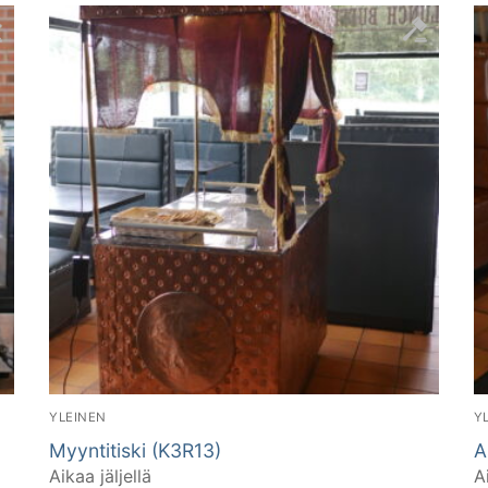
YLEINEN
Y
Myyntitiski (K3R13)
A
Aikaa jäljellä
A