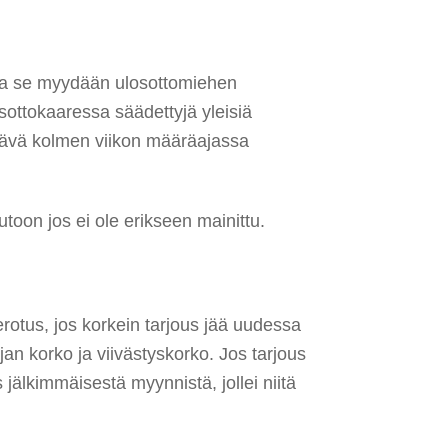
u ja se myydään ulosottomiehen
osottokaaressa säädettyjä yleisiä
htävä kolmen viikon määräajassa
utoon jos ei ole erikseen mainittu.
rotus, jos korkein tarjous jää uudessa
n korko ja viivästyskorko. Jos tarjous
jälkimmäisestä myynnistä, jollei niitä