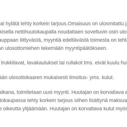
tai hylätä tehty korkein tarjous.Omaisuus on ulosmitatt
lkisella nettihuutokaupalla noudattaen soveltuvin osin ul
auppaan liittyvästä, myyntiä edeltävästä toimesta on te
etään ulosottomiehen tekemään myyntipäätökseen.
rukkilavat, lavakaulukset tai rullakot tms. eivät kuulu hu
n ulosottokaaren mukaisesti ilmoitus- yms. kulut.
kana, toimitetaan uusi myynti. Huutajan on korvattava e
kaupassa tehty korkein tarjous siihen lisättynä maksuaja
 oikeutta ylijäämään. Huutajan on korvattava kulut myös 