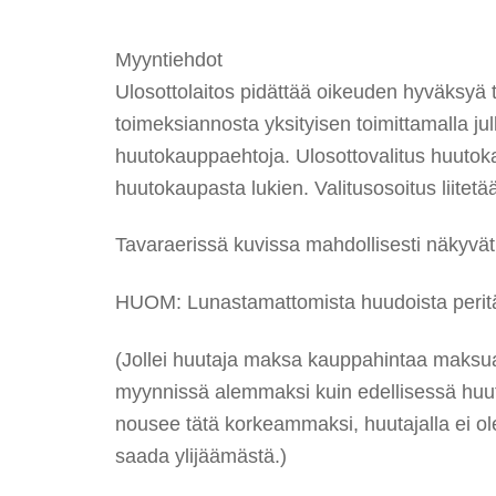
Myyntiehdot
Ulosottolaitos pidättää oikeuden hyväksyä 
toimeksiannosta yksityisen toimittamalla ju
huutokauppaehtoja. Ulosottovalitus huutok
huutokaupasta lukien. Valitusosoitus liit
Tavaraerissä kuvissa mahdollisesti näkyvät t
HUOM: Lunastamattomista huudoista peritää
(Jollei huutaja maksa kauppahintaa maksuai
myynnissä alemmaksi kuin edellisessä huuto
nousee tätä korkeammaksi, huutajalla ei ole
saada ylijäämästä.)