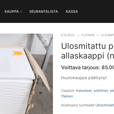
KAUPPA
SEURANTALISTA
KASSA
Ha
ETUSIVU
YLEINEN
ULOSMIT
Ulosmitattu p
allaskaappi (
Voittava tarjous:
85.0
Huutokauppa päättynyt
Osastot:
Kalusteet, soittimet, e
Yleinen
Avainsana tuotteelle
Ulosottolai