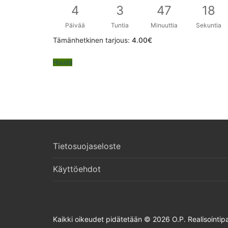
4
3
47
17
Päivää
Tuntia
Minuuttia
Sekuntia
Tämänhetkinen tarjous:
4.00
€
Huuda
Tietosuojaseloste
Käyttöehdot
Kaikki oikeudet pidätetään © 2026 O.P. Realisointipa