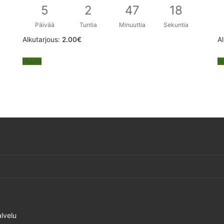
5
2
47
17
Päivää
Tuntia
Minuuttia
Sekuntia
Alkutarjous:
2.00
€
Al
Huuda
H
lvelu