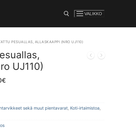
VALIKKO
e:
ATTU PESUALLAS, ALLASKAAPPI (NRO UJ110)
esuallas,
nro UJ110)
0
€
lintarvikkeet sekä muut pientavarat
,
Koti-irtaimistoa
,
tos