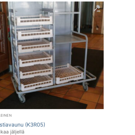
LEINEN
stiavaunu (K3R05)
ikaa jäljellä