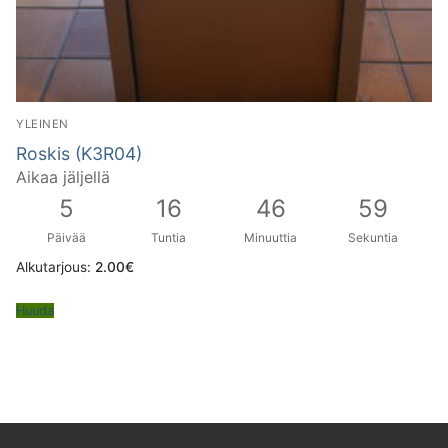
YLEINEN
Roskis (K3R04)
Aikaa jäljellä
5
16
46
58
Päivää
Tuntia
Minuuttia
Sekuntia
Alkutarjous:
2.00
€
Huuda