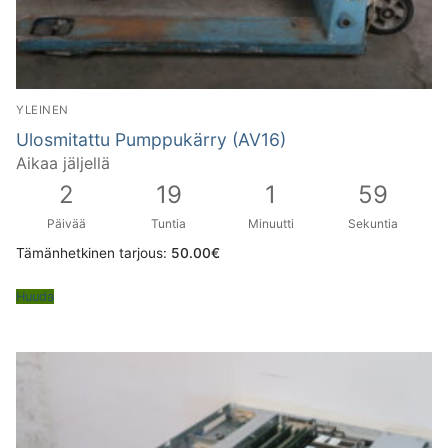
YLEINEN
Ulosmitattu Pumppukärry (AV16)
Aikaa jäljellä
2
19
1
58
Päivää
Tuntia
Minuutti
Sekuntia
Tämänhetkinen tarjous:
50.00
€
Huuda