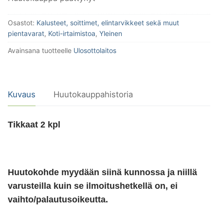
Osastot:
Kalusteet, soittimet, elintarvikkeet sekä muut
pientavarat
,
Koti-irtaimistoa
,
Yleinen
Avainsana tuotteelle
Ulosottolaitos
Kuvaus
Huutokauppahistoria
Tikkaat 2 kpl
Huutokohde myydään siinä kunnossa ja niillä
varusteilla kuin se ilmoitushetkellä on, ei
vaihto/palautusoikeutta.