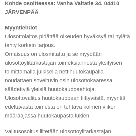
Kohde osoitteessa: Vanha Valtatie 34, 04410
JÄRVENPÄÄ
Myyntiehdot
Ulosottolaitos pidättää oikeuden hyväksyä tai hylätä
tehty korkein tarjous.
Omaisuus on ulosmitattu ja se myydään
ulosottoylitarkastajan toimeksiannosta yksityisen
toimittamalla julkisella nettihuutokaupalla
noudattaen soveltuvin osin ulosottokaaressa
säädettyjä yleisiä huutokauppaehtoja.
Ulosottovalitus huutokauppaan liittyvästä, myyntiä
edeltävästä toimesta on tehtävä kolmen viikon
määräajassa huutokaupasta lukien.
Valitusosoitus liitetään ulosottoylitarkastajan