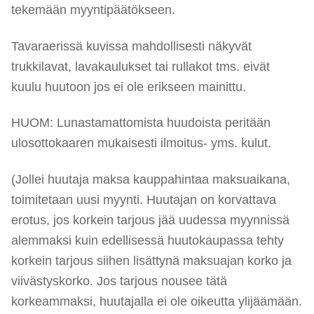
tekemään myyntipäätökseen.
Tavaraerissä kuvissa mahdollisesti näkyvät
trukkilavat, lavakaulukset tai rullakot tms. eivät
kuulu huutoon jos ei ole erikseen mainittu.
HUOM: Lunastamattomista huudoista peritään
ulosottokaaren mukaisesti ilmoitus- yms. kulut.
(Jollei huutaja maksa kauppahintaa maksuaikana,
toimitetaan uusi myynti. Huutajan on korvattava
erotus, jos korkein tarjous jää uudessa myynnissä
alemmaksi kuin edellisessä huutokaupassa tehty
korkein tarjous siihen lisättynä maksuajan korko ja
viivästyskorko. Jos tarjous nousee tätä
korkeammaksi, huutajalla ei ole oikeutta ylijäämään.