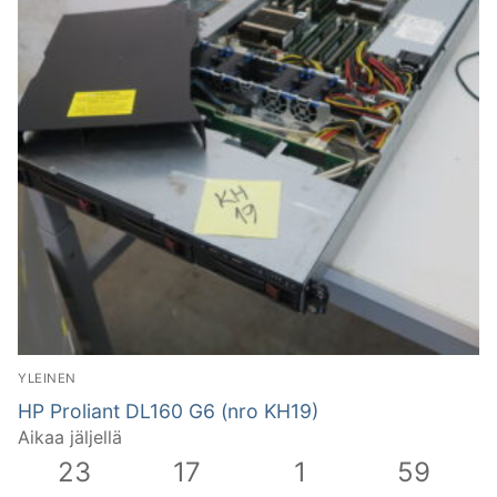
YLEINEN
HP Proliant DL160 G6 (nro KH19)
Aikaa jäljellä
23
17
1
58