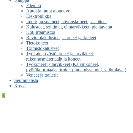
Kauppa
Yleinen
Autot ja muut ajoneuvot
Elektroniikka
Imurit, pesuaineet, siivouskoneet ja -laitteet
Kalusteet, soittimet, elintarvikkeet, pientavarat
Koti-irtaimistoa
Ravintolakalusteet, -koneet ja -laitteet
Tietokoneet
Toimistokalusteet
Työkalut, työstökoneet ja tarvikkeet,
rakennusmateriaalit ja koneet
Työkoneet ja tarvikkeet (Kaivinkoneet,
pyöräkuormaajat, trukit, pinoamisvaunut, vaihtolavat)
Veneet ja trailerit
Seurantalista
Kassa
<