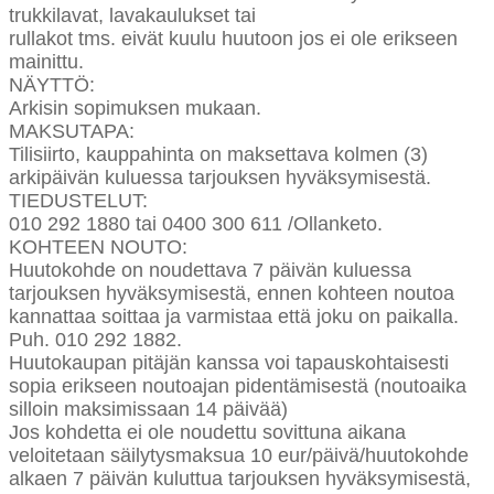
trukkilavat, lavakaulukset tai
rullakot tms. eivät kuulu huutoon jos ei ole erikseen
mainittu.
NÄYTTÖ:
Arkisin sopimuksen mukaan.
MAKSUTAPA:
Tilisiirto, kauppahinta on maksettava kolmen (3)
arkipäivän kuluessa tarjouksen hyväksymisestä.
TIEDUSTELUT:
010 292 1880 tai 0400 300 611 /Ollanketo.
KOHTEEN NOUTO:
Huutokohde on noudettava 7 päivän kuluessa
tarjouksen hyväksymisestä, ennen kohteen noutoa
kannattaa soittaa ja varmistaa että joku on paikalla.
Puh. 010 292 1882.
Huutokaupan pitäjän kanssa voi tapauskohtaisesti
sopia erikseen noutoajan pidentämisestä (noutoaika
silloin maksimissaan 14 päivää)
Jos kohdetta ei ole noudettu sovittuna aikana
veloitetaan säilytysmaksua 10 eur/päivä/huutokohde
alkaen 7 päivän kuluttua tarjouksen hyväksymisestä,