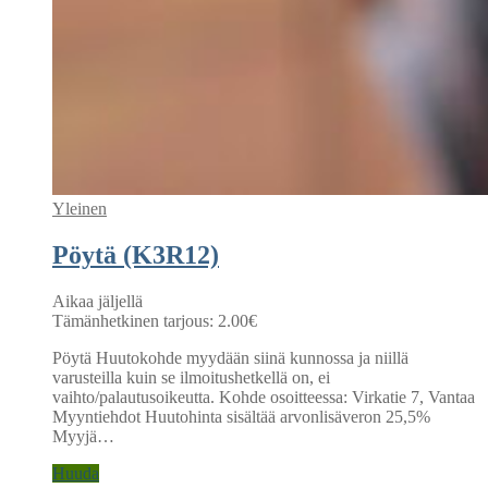
Yleinen
Pöytä (K3R12)
Aikaa jäljellä
Tämänhetkinen tarjous:
2.00
€
Pöytä Huutokohde myydään siinä kunnossa ja niillä
varusteilla kuin se ilmoitushetkellä on, ei
vaihto/palautusoikeutta. Kohde osoitteessa: Virkatie 7, Vantaa
Myyntiehdot Huutohinta sisältää arvonlisäveron 25,5%
Myyjä…
Huuda