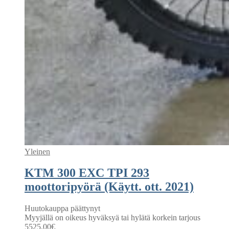
Yleinen
KTM 300 EXC TPI 293
moottoripyörä (Käytt. ott. 2021)
Huutokauppa päättynyt
Myyjällä on oikeus hyväksyä tai hylätä korkein tarjous
5525.00
€