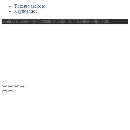
Tietosuojaseloste
Käyttöehdot
Kaikki oikeudet pidätetään © 2026 O.P. Realisointipalvelu