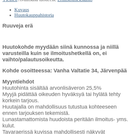
Kuvaus
Huutokauppahistoria
Ruuveja erä
Huutokohde myydään siinä kunnossa ja niillä
varusteilla kuin se ilmoitushetkellä on, ei
vaihto/palautusoikeutta.
Kohde osoitteessa: Vanha Valtatie 34, Järvenpää
Myyntiehdot
Huutohinta sisältää arvonlisäveron 25,5%
Myyjä pidättää oikeuden hyväksyä tai hylätä tehty
korkein tarjous.
Huutajalla on mahdollisuus tutustua kohteeseen
ennen tarjouksen tekemistä.
Lunastamattomista huudoista peritään ilmoitus- yms.
kulut.
Tavaraerissä kuvissa mahdollisesti näkyvät