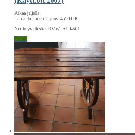
(Käytt.ott.2007)
Aikaa jäljellä
Tämänhetkinen tarjous:
4550.00
€
Nettimyyntiesite_BMW_AUI-501
Huuda