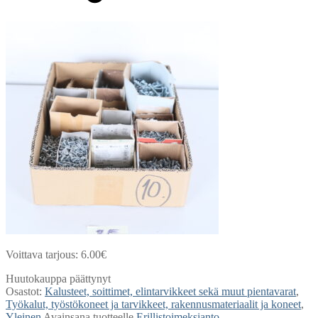
Voittava tarjous:
6.00
€
Huutokauppa päättynyt
Osastot:
Kalusteet, soittimet, elintarvikkeet sekä muut pientavarat
,
Työkalut, työstökoneet ja tarvikkeet, rakennusmateriaalit ja koneet
,
Yleinen
Avainsana tuotteelle
Erillistoimeksianto