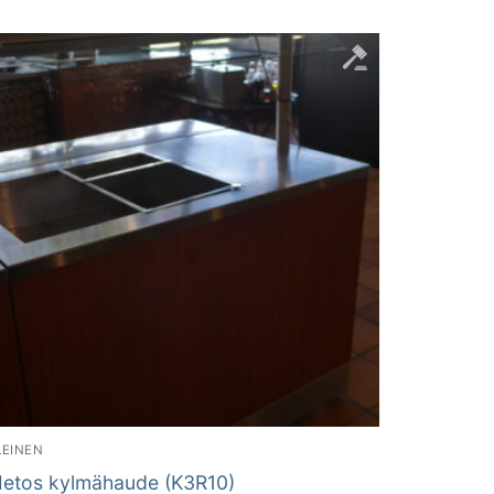
LEINEN
etos kylmähaude (K3R10)