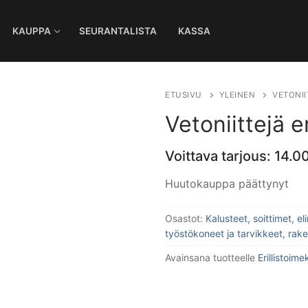
KAUPPA
SEURANTALISTA
KASSA
Ha
ETUSIVU
YLEINEN
VETONII
Vetoniittejä 
Voittava tarjous:
14.0
Huutokauppa päättynyt
Osastot:
Kalusteet, soittimet, e
työstökoneet ja tarvikkeet, rak
Avainsana tuotteelle
Erillistoime