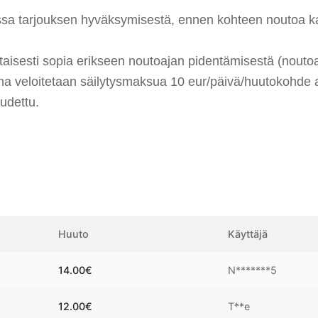
a tarjouksen hyväksymisestä, ennen kohteen noutoa kann
aisesti sopia erikseen noutoajan pidentämisestä (noutoa
ana veloitetaan säilytysmaksua 10 eur/päivä/huutokohde 
udettu.
Huuto
Käyttäjä
14.00
€
N*******5
12.00
€
T**e