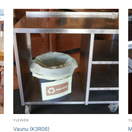
YLEINEN
Y
Vaunu (K3R06)
M