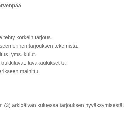
Järvenpää
 tehty korkein tarjous.
eseen ennen tarjouksen tekemistä.
tus- yms. kulut.
trukkilavat, lavakaulukset tai
erikseen mainittu.
en (3) arkipäivän kuluessa tarjouksen hyväksymisestä.