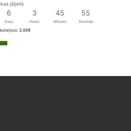
ikaa jäljellä
6
3
45
54
Days
Hours
Minutes
Seconds
kutarjous:
2.00
€
uuda