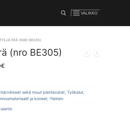
VALIKKO
e:
TTEJÄ ERÄ (NRO BE305)
erä (nro BE305)
0
€
lintarvikkeet sekä muut pientavarat
,
Työkalut,
ennusmateriaalit ja koneet
,
Yleinen
ksianto