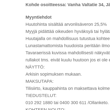
Kohde osoitteessa: Vanha Valtatie 34, 
Myyntiehdot
Huutohinta sisältää arvonlisäveron 25,5%
Myyjä pidättää oikeuden hyväksyä tai hylätä
Huutajalla on mahdollisuus tutustua kohte
Lunastamattomista huudoista peritään ilmoi
Tavaraerissä kuvissa mahdollisesti näkyvät 
rullakot tms. eivät kuulu huutoon jos ei ole 
NÄYTTÖ:
Arkisin sopimuksen mukaan.
MAKSUTAPA:
Tilisiirto, kauppahinta on maksettava kolm
TIEDUSTELUT:
010 292 1880 tai 0400 300 611 /Ollanketo.
KOHTEEN NOUTO: