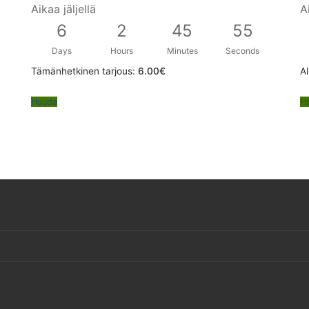
Aikaa jäljellä
A
6
2
45
54
Days
Hours
Minutes
Seconds
Tämänhetkinen tarjous:
6.00
€
Al
Huuda
H