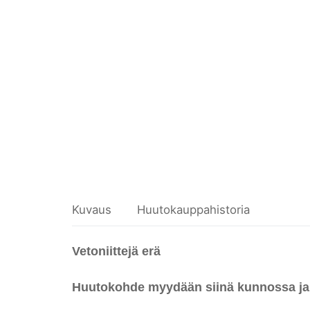
Kuvaus
Huutokauppahistoria
Vetoniittejä erä
Huutokohde myydään siinä kunnossa ja nii